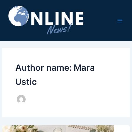
Pređi
na
sadržaj
Author name: Mara
Ustic