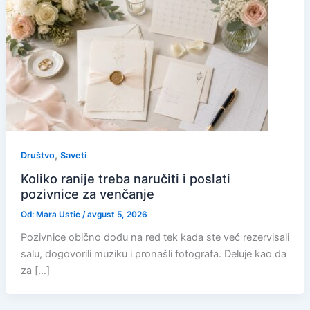
,
Društvo
Saveti
Koliko ranije treba naručiti i poslati
pozivnice za venčanje
Od:
Mara Ustic
/
avgust 5, 2026
Pozivnice obično dođu na red tek kada ste već rezervisali
salu, dogovorili muziku i pronašli fotografa. Deluje kao da
za […]