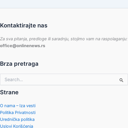
Kontaktirajte nas
Za sva pitanja, predloge ili saradnju, stojimo vam na raspolaganju:
office@onlinenews.rs
Brza pretraga
Pretraga
za:
Strane
O nama – Iza vesti
Politika Privatnosti
Urednička politika
Uslovi Korišćenja