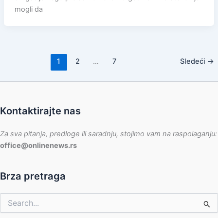
mogli da
1
2
…
7
Sledeći
→
Kontaktirajte nas
Za sva pitanja, predloge ili saradnju, stojimo vam na raspolaganju:
office@onlinenews.rs
Brza pretraga
Pretraga
za: