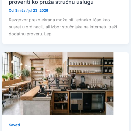
proveriti ko pruža stručnu uslugu
Od:
Siniša
/
jul 23, 2026
Razgovor preko ekrana može biti jednako ličan kao
susret u ordinaciji, ali izbor stručnjaka na internetu traži
dodatnu proveru. Lep
Saveti