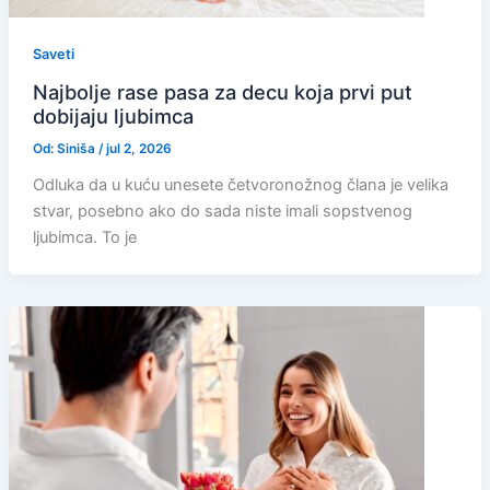
Saveti
Najbolje rase pasa za decu koja prvi put
dobijaju ljubimca
Od:
Siniša
/
jul 2, 2026
Odluka da u kuću unesete četvoronožnog člana je velika
stvar, posebno ako do sada niste imali sopstvenog
ljubimca. To je