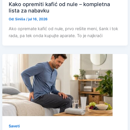
Kako opremiti kafić od nule – kompletna
lista za nabavku
Od:
Siniša
/
jul 16, 2026
Ako opremate kafić od nule, prvo rešite meni, šank i tok
rada, pa tek onda kupujte aparate. To je najkraći
Saveti