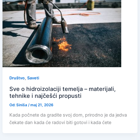
,
Društvo
Saveti
Sve o hidroizolaciji temelja – materijali,
tehnike i najčešći propusti
Od:
Siniša
/
maj 21, 2026
Kada počnete da gradite svoj dom, prirodno je da jedva
čekate dan kada će radovi biti gotovi i kada ćete