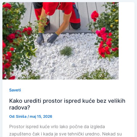
Saveti
Kako urediti prostor ispred kuće bez velikih
radova?
Od:
Siniša
/
maj 15, 2026
Prostor ispred kuće vrlo lako počne da izgleda
zapušteno čak i kada je sve tehnički uredno. Nekad su