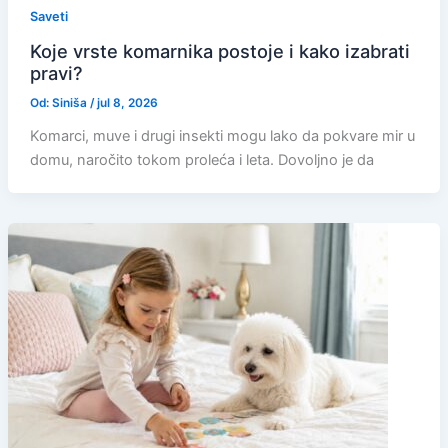
Saveti
Koje vrste komarnika postoje i kako izabrati
pravi?
Od:
Siniša
/
jul 8, 2026
Komarci, muve i drugi insekti mogu lako da pokvare mir u
domu, naročito tokom proleća i leta. Dovoljno je da