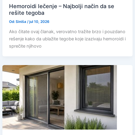
Hemoroidi lečenje – Najbolji način da se
rešite tegoba
Od:
Siniša
/
jul 10, 2026
Ako čitate ovaj članak, verovatno tražite brzo i pouzdano
rešenje kako da ublažite tegobe koje izazivaju hemoroidi i
sprečite njihovo