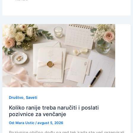
,
Društvo
Saveti
Koliko ranije treba naručiti i poslati
pozivnice za venčanje
Od:
Mara Ustic
/
avgust 5, 2026
Pozivnice obično dođu na red tek kada ste već rezervisali