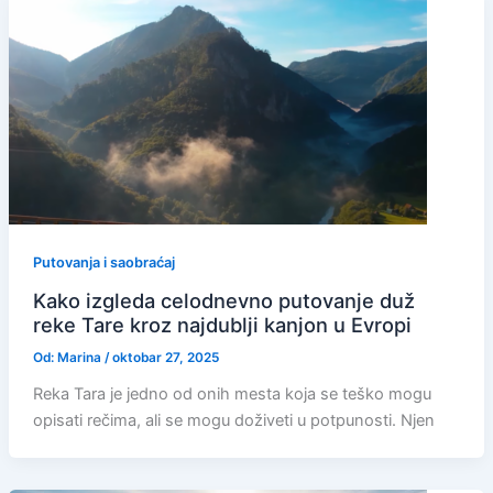
Putovanja i saobraćaj
Kako izgleda celodnevno putovanje duž
reke Tare kroz najdublji kanjon u Evropi
Od:
Marina
/
oktobar 27, 2025
Reka Tara je jedno od onih mesta koja se teško mogu
opisati rečima, ali se mogu doživeti u potpunosti. Njen