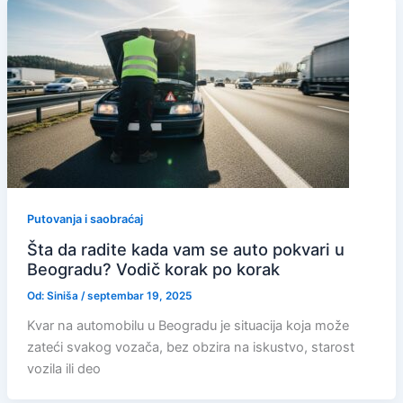
Putovanja i saobraćaj
Šta da radite kada vam se auto pokvari u
Beogradu? Vodič korak po korak
Od:
Siniša
/
septembar 19, 2025
Kvar na automobilu u Beogradu je situacija koja može
zateći svakog vozača, bez obzira na iskustvo, starost
vozila ili deo