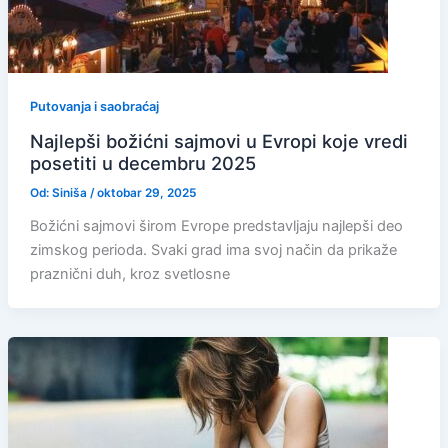
Putovanja i saobraćaj
Najlepši božićni sajmovi u Evropi koje vredi
posetiti u decembru 2025
Od:
Siniša
/
oktobar 29, 2025
Božićni sajmovi širom Evrope predstavljaju najlepši deo
zimskog perioda. Svaki grad ima svoj način da prikaže
praznični duh, kroz svetlosne