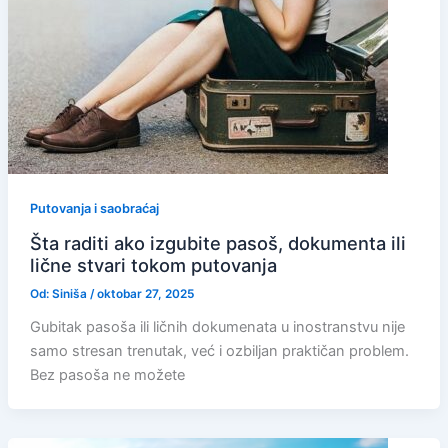
Putovanja i saobraćaj
Šta raditi ako izgubite pasoš, dokumenta ili
lične stvari tokom putovanja
Od:
Siniša
/
oktobar 27, 2025
Gubitak pasoša ili ličnih dokumenata u inostranstvu nije
samo stresan trenutak, već i ozbiljan praktičan problem.
Bez pasoša ne možete