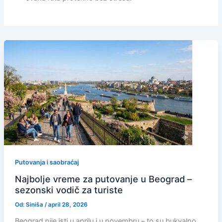
Putovanja i saobraćaj
Najbolje vreme za putovanje u Beograd –
sezonski vodič za turiste
Od:
Siniša
/
april 28, 2026
Beograd nije isti u aprilu i u novembru – to su bukvalno