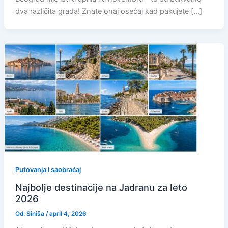
dva različita grada! Znate onaj osećaj kad pakujete […]
Putovanja i saobraćaj
Najbolje destinacije na Jadranu za leto
2026
Od:
Siniša
/
april 4, 2026