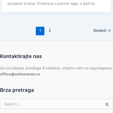
poseban značaj. Proleće je u punom sjaju, a ljudi se
1
2
Sledeći
→
Kontaktirajte nas
Za sva pitanja, predloge ili saradnju, stojimo vam na raspolaganju:
office@onlinenews.rs
Brza pretraga
Pretraga
za: