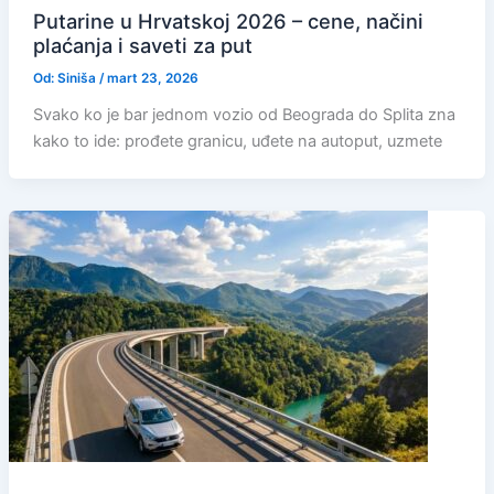
Putarine u Hrvatskoj 2026 – cene, načini
plaćanja i saveti za put
Od:
Siniša
/
mart 23, 2026
Svako ko je bar jednom vozio od Beograda do Splita zna
kako to ide: prođete granicu, uđete na autoput, uzmete