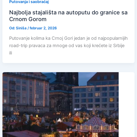
Putovanja i saobraćaj
Najbolja stajališta na autoputu do granice sa
Crnom Gorom
Od:
Siniša
/
februar 2, 2026
Putovanje kolima ka Crnoj Gori jedan je od najpopularnijih
road-trip pravaca za mnoge od vas koji krećete iz Srbije
ili