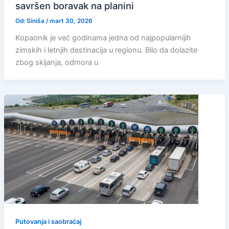
savršen boravak na planini
Od:
Siniša
/
mart 30, 2026
Kopaonik je već godinama jedna od najpopularnijih
zimskih i letnjih destinacija u regionu. Bilo da dolazite
zbog skijanja, odmora u
Putovanja i saobraćaj