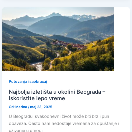
Putovanja i saobraćaj
Najbolja izletišta u okolini Beograda –
Iskoristite lepo vreme
Od:
Marina
/
maj 23, 2025
U Beogradu, svakodnevni život može biti brz i pun
obaveza. Često nam nedostaje vremena za opuštanje i
uživanje u prirodi.