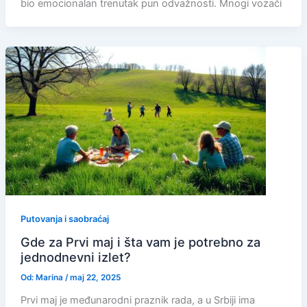
bio emocionalan trenutak pun odvažnosti. Mnogi vozači
Putovanja i saobraćaj
Gde za Prvi maj i šta vam je potrebno za
jednodnevni izlet?
Od:
Marina
/
maj 22, 2025
Prvi maj je međunarodni praznik rada, a u Srbiji ima