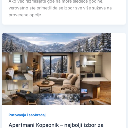
Ako već razmišljate gde na more sledeće godine,
verovatno ste primetili da se izbor sve više sužava na
proverene opcije.
Putovanja i saobraćaj
Apartmani Kopaonik – najbolji izbor za