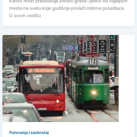
Karlov most predstavlja simbol grada i jedno od najlepših
mesta na svetu koje godišnje privlači milione posetilaca.
U ovom vodiču
Putovanja i saobraćaj