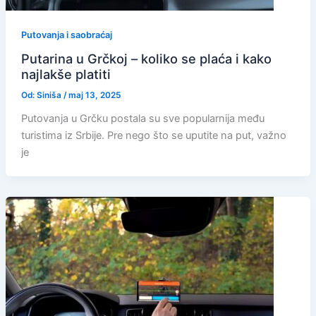
Putovanja i saobraćaj
Putarina u Grčkoj – koliko se plaća i kako
najlakše platiti
Od:
Siniša
/
maj 13, 2025
Putovanja u Grčku postala su sve popularnija među
turistima iz Srbije. Pre nego što se uputite na put, važno
je