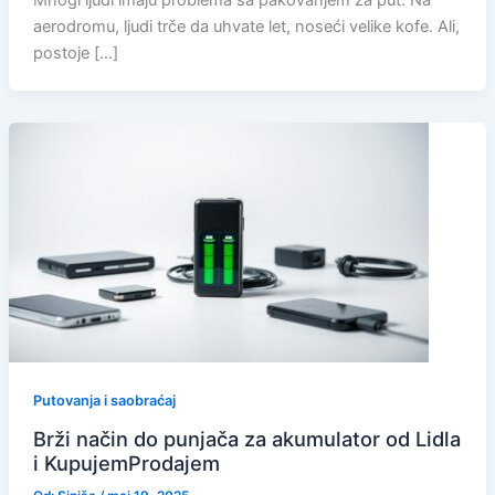
Mnogi ljudi imaju problema sa pakovanjem za put. Na
aerodromu, ljudi trče da uhvate let, noseći velike kofe. Ali,
postoje […]
Putovanja i saobraćaj
Brži način do punjača za akumulator od Lidla
i KupujemProdajem