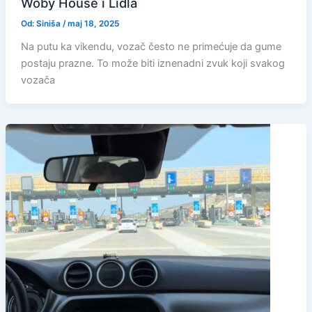
Woby House i Lidla
Od:
Siniša
/
maj 18, 2025
Na putu ka vikendu, vozač često ne primećuje da gume
postaju prazne. To može biti iznenadni zvuk koji svakog
vozača