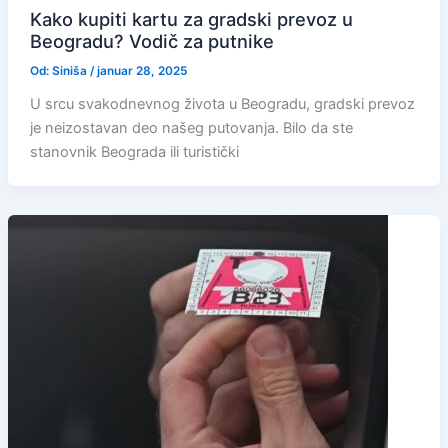
Kako kupiti kartu za gradski prevoz u
Beogradu? Vodič za putnike
Od:
Siniša
/
januar 28, 2025
U srcu svakodnevnog života u Beogradu, gradski prevoz
je neizostavan deo našeg putovanja. Bilo da ste
stanovnik Beograda ili turistički