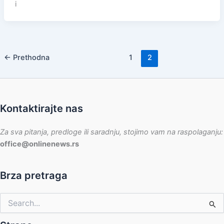
i
←
Prethodna
1
2
Kontaktirajte nas
Za sva pitanja, predloge ili saradnju, stojimo vam na raspolaganju:
office@onlinenews.rs
Brza pretraga
Pretraga
za: