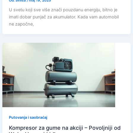
Od:
Siniša
/
maj 19, 2025
U svetu koji sve više znači pouzdanu energiju, bitno je
imati dobar punjač za akumulator. Kada vam automobil
ne započne,
Putovanja i saobraćaj
Kompresor za gume na akciji – Povoljniji od