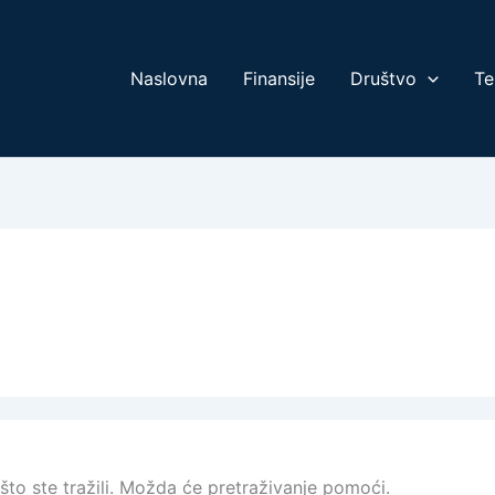
Naslovna
Finansije
Društvo
Te
o ste tražili. Možda će pretraživanje pomoći.