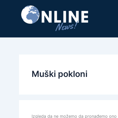
Pređi
na
sadržaj
Muški pokloni
Izgleda da ne možemo da pronađemo ono št