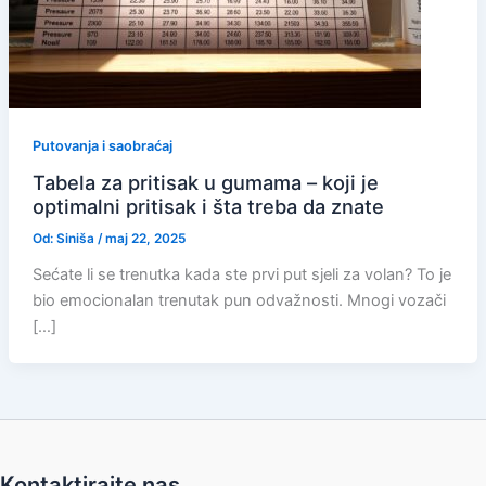
Putovanja i saobraćaj
Tabela za pritisak u gumama – koji je
optimalni pritisak i šta treba da znate
Od:
Siniša
/
maj 22, 2025
Sećate li se trenutka kada ste prvi put sjeli za volan? To je
bio emocionalan trenutak pun odvažnosti. Mnogi vozači
[…]
Kontaktirajte nas