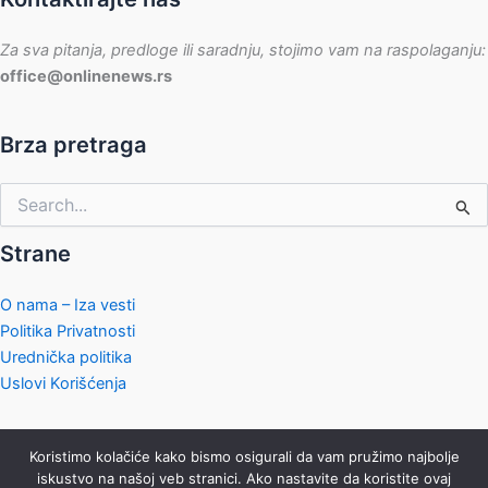
Za sva pitanja, predloge ili saradnju, stojimo vam na raspolaganju:
office@onlinenews.rs
Brza pretraga
Pretraga
za:
Strane
O nama – Iza vesti
Politika Privatnosti
Urednička politika
Uslovi Korišćenja
Koristimo kolačiće kako bismo osigurali da vam pružimo najbolje
iskustvo na našoj veb stranici. Ako nastavite da koristite ovaj