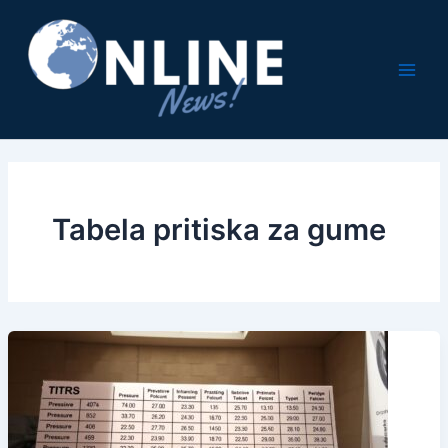
Pređi
na
sadržaj
Tabela pritiska za gume