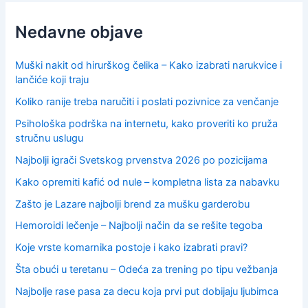
Nedavne objave
Muški nakit od hirurškog čelika – Kako izabrati narukvice i
lančiće koji traju
Koliko ranije treba naručiti i poslati pozivnice za venčanje
Psihološka podrška na internetu, kako proveriti ko pruža
stručnu uslugu
Najbolji igrači Svetskog prvenstva 2026 po pozicijama
Kako opremiti kafić od nule – kompletna lista za nabavku
Zašto je Lazare najbolji brend za mušku garderobu
Hemoroidi lečenje – Najbolji način da se rešite tegoba
Koje vrste komarnika postoje i kako izabrati pravi?
Šta obući u teretanu – Odeća za trening po tipu vežbanja
Najbolje rase pasa za decu koja prvi put dobijaju ljubimca