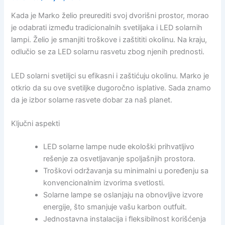
Kada je Marko želio preurediti svoj dvorišni prostor, morao
je odabrati između tradicionalnih svetiljaka i LED solarnih
lampi. Želio je smanjiti troškove i zaštititi okolinu. Na kraju,
odlučio se za LED solarnu rasvetu zbog njenih prednosti.
LED solarni svetiljci su efikasni i zaštićuju okolinu. Marko je
otkrio da su ove svetiljke dugoročno isplative. Sada znamo
da je izbor solarne rasvete dobar za naš planet.
Ključni aspekti
LED solarne lampe nude ekološki prihvatljivo
rešenje za osvetljavanje spoljašnjih prostora.
Troškovi održavanja su minimalni u poređenju sa
konvencionalnim izvorima svetlosti.
Solarne lampe se oslanjaju na obnovljive izvore
energije, što smanjuje vašu karbon outfuit.
Jednostavna instalacija i fleksibilnost korišćenja