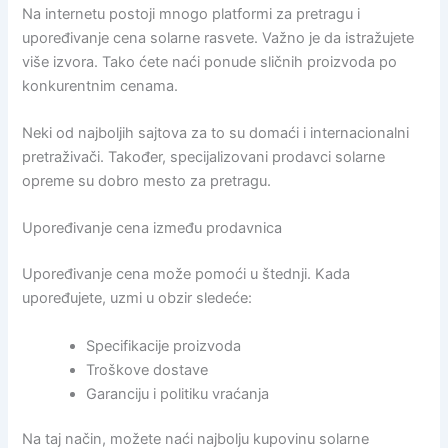
Na internetu postoji mnogo platformi za pretragu i
upoređivanje cena solarne rasvete. Važno je da istražujete
više izvora. Tako ćete naći ponude sličnih proizvoda po
konkurentnim cenama.
Neki od najboljih sajtova za to su domaći i internacionalni
pretraživači. Također, specijalizovani prodavci solarne
opreme su dobro mesto za pretragu.
Upoređivanje cena između prodavnica
Upoređivanje cena može pomoći u štednji. Kada
upoređujete, uzmi u obzir sledeće:
Specifikacije proizvoda
Troškove dostave
Garanciju i politiku vraćanja
Na taj način, možete naći najbolju kupovinu solarne