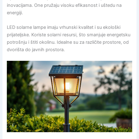
inovacijama. One pružaju visoku efikasnost i uštedu na
energiji.
LED solarne lampe imaju vrhunski kvalitet i su ekološki
prijateljske. Koriste solarni resursi, što smanjuje energetsku
potrošnju i štiti okolinu. Idealne su za različite prostore, od
dvorišta do javnih prostora.