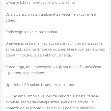
isticanje biljaka i cvetova je vrlo privlačno.
One stvaraju prijatan ambijent za večernje okupljanje ili
odmor.
Korišćenje u javnim prostorima
U javnim prostorima, kao što su parkovi, trgovi ili pešačke
zone, LED solarne lampe su odlične. One nude rasvjetu bez
dodatnih troškova za električnu energiju.
Pored toga, one povećavaju vidljivost noću. To povećava
sigurnost za posetioce.
Upotreba LED solarnih lampi za dekoraciju
LED solarne lampe su super za dekoraciju bašta, terasa i
dvorišta. Mogu da kreiraju razne svetlosne efekte. To
pomaže da se prostor više osvetli i postane privlačan.