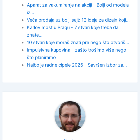
Aparat za vakumiranje na akciji - Bolji od modela
iz…
Veća prodaja uz bolji sajt: 12 ideja za dizajn koji…
Karlov most u Pragu - 7 stvari koje treba da
znate…
10 stvari koje moraš znati pre nego što otvoriš…
Impulsivna kupovina - zašto trošimo više nego
što planiramo
Najbolje radne cipele 2026 - Savršen izbor za…