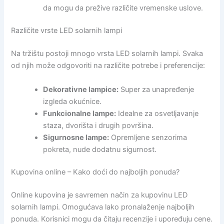
da mogu da prežive različite vremenske uslove.
Različite vrste LED solarnih lampi
Na tržištu postoji mnogo vrsta LED solarnih lampi. Svaka
od njih može odgovoriti na različite potrebe i preferencije:
Dekorativne lampice:
Super za unapređenje
izgleda okućnice.
Funkcionalne lampe:
Idealne za osvetljavanje
staza, dvorišta i drugih površina.
Sigurnosne lampe:
Opremljene senzorima
pokreta, nude dodatnu sigurnost.
Kupovina online – Kako doći do najboljih ponuda?
Online kupovina je savremen način za kupovinu LED
solarnih lampi. Omogućava lako pronalaženje najboljih
ponuda. Korisnici mogu da čitaju recenzije i upoređuju cene.