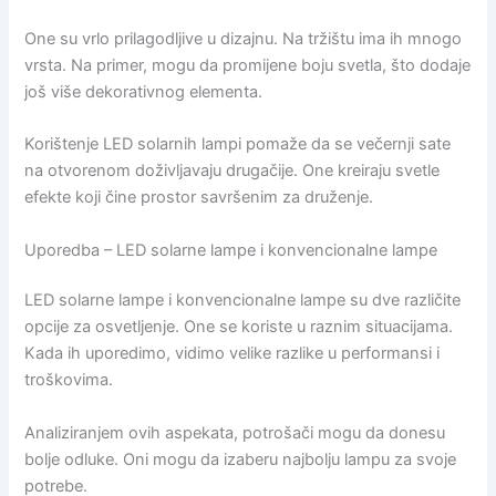
One su vrlo prilagodljive u dizajnu. Na tržištu ima ih mnogo
vrsta. Na primer, mogu da promijene boju svetla, što dodaje
još više dekorativnog elementa.
Korištenje LED solarnih lampi pomaže da se večernji sate
na otvorenom doživljavaju drugačije. One kreiraju svetle
efekte koji čine prostor savršenim za druženje.
Uporedba – LED solarne lampe i konvencionalne lampe
LED solarne lampe i konvencionalne lampe su dve različite
opcije za osvetljenje. One se koriste u raznim situacijama.
Kada ih uporedimo, vidimo velike razlike u performansi i
troškovima.
Analiziranjem ovih aspekata, potrošači mogu da donesu
bolje odluke. Oni mogu da izaberu najbolju lampu za svoje
potrebe.