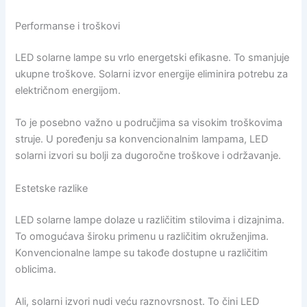
Performanse i troškovi
LED solarne lampe su vrlo energetski efikasne. To smanjuje
ukupne troškove. Solarni izvor energije eliminira potrebu za
električnom energijom.
To je posebno važno u područjima sa visokim troškovima
struje. U poređenju sa konvencionalnim lampama, LED
solarni izvori su bolji za dugoročne troškove i održavanje.
Estetske razlike
LED solarne lampe dolaze u različitim stilovima i dizajnima.
To omogućava široku primenu u različitim okruženjima.
Konvencionalne lampe su takođe dostupne u različitim
oblicima.
Ali, solarni izvori nudi veću raznovrsnost. To čini LED