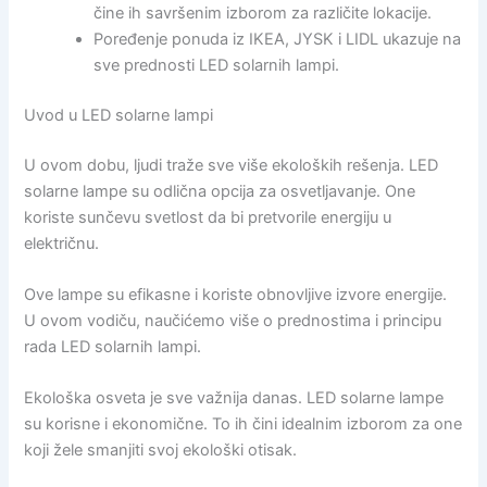
čine ih savršenim izborom za različite lokacije.
Poređenje ponuda iz IKEA, JYSK i LIDL ukazuje na
sve prednosti LED solarnih lampi.
Uvod u LED solarne lampi
U ovom dobu, ljudi traže sve više ekoloških rešenja. LED
solarne lampe su odlična opcija za osvetljavanje. One
koriste sunčevu svetlost da bi pretvorile energiju u
električnu.
Ove lampe su efikasne i koriste obnovljive izvore energije.
U ovom vodiču, naučićemo više o prednostima i principu
rada LED solarnih lampi.
Ekološka osveta je sve važnija danas. LED solarne lampe
su korisne i ekonomične. To ih čini idealnim izborom za one
koji žele smanjiti svoj ekološki otisak.