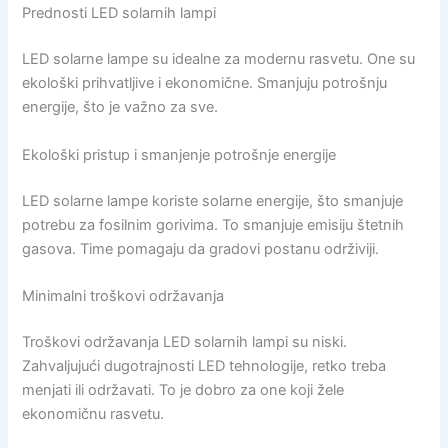
Prednosti LED solarnih lampi
LED solarne lampe su idealne za modernu rasvetu. One su
ekološki prihvatljive i ekonomične. Smanjuju potrošnju
energije, što je važno za sve.
Ekološki pristup i smanjenje potrošnje energije
LED solarne lampe koriste solarne energije, što smanjuje
potrebu za fosilnim gorivima. To smanjuje emisiju štetnih
gasova. Time pomagaju da gradovi postanu održiviji.
Minimalni troškovi održavanja
Troškovi održavanja LED solarnih lampi su niski.
Zahvaljujući dugotrajnosti LED tehnologije, retko treba
menjati ili održavati. To je dobro za one koji žele
ekonomičnu rasvetu.