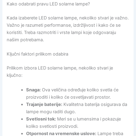
Kako odabrati pravu LED solarne lampe?
Kada izaberete LED solarne lampe, nekoliko stvari je važno.
Važno je razumeti performanse, izdržljivost i kako će se
koristiti. Treba razmotriti i vrste lampi koje odgovaraju
našim potrebama.
Ključni faktori prilikom odabira
Prilikom izbora LED solarne lampe, nekoliko stvari je
ključno:
Snaga:
Ova veličina određuje koliko svetla će
proizvoditi i koliko će osvetljavati prostor.
Trajanje baterije:
Kvalitetna baterija osigurava da
lampe mogu raditi dugo.
Svetlosni tok:
Meri se u lumensima i pokazuje
koliko svetlosti proizvodi.
Otpornost na vremenske uslove:
Lampe treba