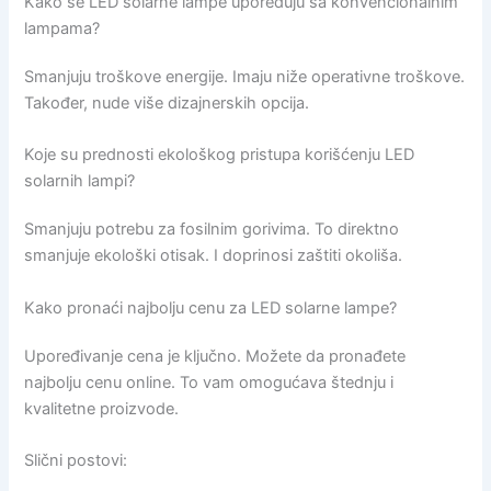
Kako se LED solarne lampe upoređuju sa konvencionalnim
lampama?
Smanjuju troškove energije. Imaju niže operativne troškove.
Također, nude više dizajnerskih opcija.
Koje su prednosti ekološkog pristupa korišćenju LED
solarnih lampi?
Smanjuju potrebu za fosilnim gorivima. To direktno
smanjuje ekološki otisak. I doprinosi zaštiti okoliša.
Kako pronaći najbolju cenu za LED solarne lampe?
Upoređivanje cena je ključno. Možete da pronađete
najbolju cenu online. To vam omogućava štednju i
kvalitetne proizvode.
Slični postovi: