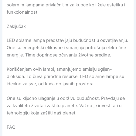
solarnim lampama privlačnijim za kupce koji žele estetiku i
funkcionalnost.
Zaključak
LED solarne lampe predstavljaju budućnost u osvetljavanju.
One su energetski efikasne i smanjuju potrošnju električne
energije. Time doprinose očuvanju životne sredine.
Korišćenjem ovih lampi, smanjujemo emisiju ugljen-
dioksida. To čuva prirodne resurse. LED solarne lampe su
idealne za sve, od kuća do javnih prostora.
One su ključno ulaganje u održivu budućnost. Pravdaju se
za kvalitetu života i zaštitu planete. Važno je investirati u
tehnologiju koja zaštiti naš planet.
FAQ