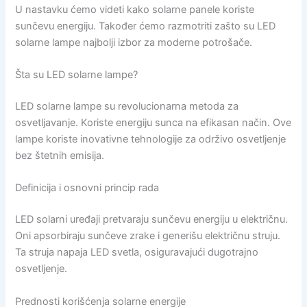
U nastavku ćemo videti kako solarne panele koriste
sunčevu energiju. Također ćemo razmotriti zašto su LED
solarne lampe najbolji izbor za moderne potrošače.
Šta su LED solarne lampe?
LED solarne lampe su revolucionarna metoda za
osvetljavanje. Koriste energiju sunca na efikasan način. Ove
lampe koriste inovativne tehnologije za održivo osvetljenje
bez štetnih emisija.
Definicija i osnovni princip rada
LED solarni uređaji pretvaraju sunčevu energiju u električnu.
Oni apsorbiraju sunčeve zrake i generišu električnu struju.
Ta struja napaja LED svetla, osiguravajući dugotrajno
osvetljenje.
Prednosti korišćenja solarne energije