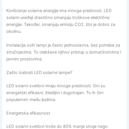
Korišćenje solarne energije ima mnoge prednosti. LED
solarni uređaji drastično smanjuju troškove električne
energije. Također, smanjuju emisiju CO2, što je dobro za
okolinu.
Instalacija ovih lampi je često jednostavna, bez potrebe za
stručnjacima. To olakšava njihov pristup u domaćinstvima i
javnim prostorima.
Zašto izabrati LED solarne lampe?
LED solarni svetlovi imaju mnoge prednosti. Oni su
energetski efikasni, štedljivi i dugotrajan. To ih čini
popularnim među ljudima.
Energetska efikasnost
LED solarni svetlovi troše do 80% manje struje nego