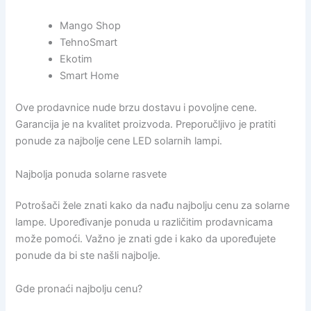
Mango Shop
TehnoSmart
Ekotim
Smart Home
Ove prodavnice nude brzu dostavu i povoljne cene.
Garancija je na kvalitet proizvoda. Preporučljivo je pratiti
ponude za najbolje cene LED solarnih lampi.
Najbolja ponuda solarne rasvete
Potrošači žele znati kako da nađu najbolju cenu za solarne
lampe. Upoređivanje ponuda u različitim prodavnicama
može pomoći. Važno je znati gde i kako da upoređujete
ponude da bi ste našli najbolje.
Gde pronaći najbolju cenu?