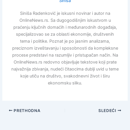
Siniša
Siniša Radenković je iskusni novinar i autor na
OnlineNews.rs. Sa dugogodišnjim iskustvom u
praćenju ključnih domaćih i međunarodnih događaja,
specijalizovao se za oblasti ekonomije, društvenih
tema i politike. Poznat je po jasnim analizama,
preciznom izveštavanju i sposobnosti da kompleksne
procese predstavi na razumljiv i pristupačan način. Na
OnlineNews.rs redovno objavljuje tekstove koji prate
najvažnija zbivanja, nudeći čitaocima dublji uvid u teme
koje utiču na društvo, svakodnevni život i širu
ekonomsku sliku.
PRETHODNA
SLEDEĆI