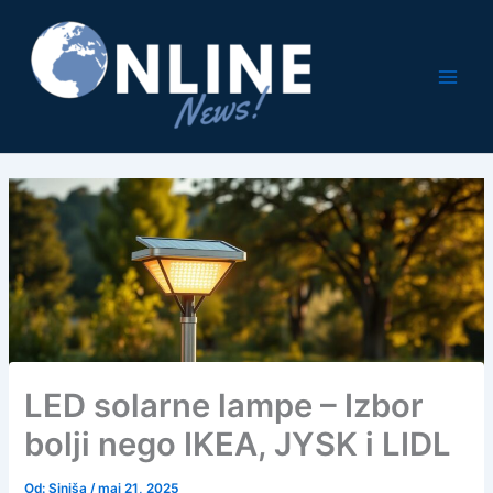
Pređi
na
sadržaj
LED solarne lampe – Izbor
bolji nego IKEA, JYSK i LIDL
Od:
Siniša
/
maj 21, 2025