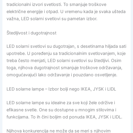
tradicionalni izvori svetlosti. To smanjuje troškove
električne energije i otpad. U vremenu kada je svaka ušteda
važna, LED solarni svetlovi su pametan izbor.
Štedljivost i dugotrajnost
LED solarni svetlovi su dugotrajan, s desetinama hiljada sati
upotrebe. U poređenju sa tradicionalnim svetlovanjem, koje
treba često menjati, LED solarni svetlovi su štedljivi. Osim
toga, njihova dugotrajnost smanjuje troškove održavanja,
omogućavajući lako održavanje i pouzdano osvetljenje.
LED solarne lampe – Izbor bolji nego IKEA, JYSK i LIDL
LED solarne lampe su idealne za sve koji žele održive i
efikasne svetle. One su dostupne u mnogim stilovima i
funkcijama. To ih čini boljim od ponuda IKEA, JYSK i LIDL.
Njihova konkurencija ne može da se meri s njihovim