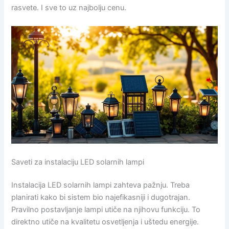
rasvete. I sve to uz najbolju cenu.
Saveti za instalaciju LED solarnih lampi
Instalacija LED solarnih lampi zahteva pažnju. Treba
planirati kako bi sistem bio najefikasniji i dugotrajan.
Pravilno postavljanje lampi utiče na njihovu funkciju. To
direktno utiče na kvalitetu osvetljenja i uštedu energije.