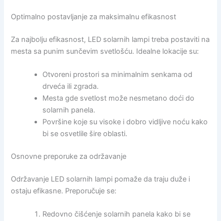
Optimalno postavljanje za maksimalnu efikasnost
Za najbolju efikasnost, LED solarnih lampi treba postaviti na
mesta sa punim sunčevim svetlošću. Idealne lokacije su:
Otvoreni prostori sa minimalnim senkama od
drveća ili zgrada.
Mesta gde svetlost može nesmetano doći do
solarnih panela.
Površine koje su visoke i dobro vidljive noću kako
bi se osvetlile šire oblasti.
Osnovne preporuke za održavanje
Održavanje LED solarnih lampi pomaže da traju duže i
ostaju efikasne. Preporučuje se:
Redovno čišćenje solarnih panela kako bi se