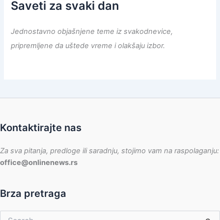
Saveti za svaki dan
Jednostavno objašnjene teme iz svakodnevice,
pripremljene da uštede vreme i olakšaju izbor.
Kontaktirajte nas
Za sva pitanja, predloge ili saradnju, stojimo vam na raspolaganju:
office@onlinenews.rs
Brza pretraga
Pretraga