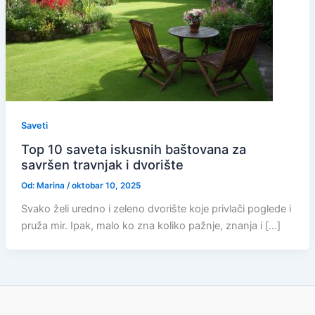
Saveti
Top 10 saveta iskusnih baštovana za
savršen travnjak i dvorište
Od:
Marina
/
oktobar 10, 2025
Svako želi uredno i zeleno dvorište koje privlači poglede i
pruža mir. Ipak, malo ko zna koliko pažnje, znanja i […]