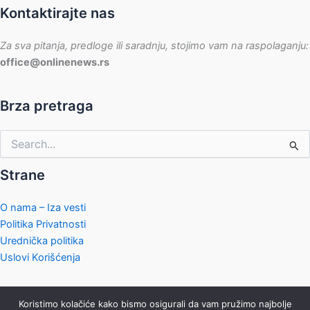
Kontaktirajte nas
Za sva pitanja, predloge ili saradnju, stojimo vam na raspolaganju:
office@onlinenews.rs
Brza pretraga
Pretraga
za:
Strane
O nama – Iza vesti
Politika Privatnosti
Urednička politika
Uslovi Korišćenja
Koristimo kolačiće kako bismo osigurali da vam pružimo najbolje