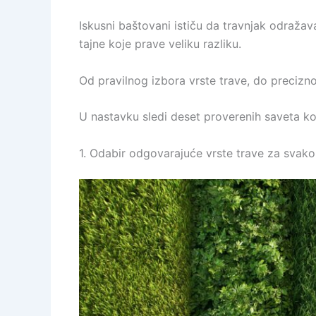
Iskusni baštovani ističu da travnjak odražav
tajne koje prave veliku razliku.
Od pravilnog izbora vrste trave, do precizno
U nastavku sledi deset proverenih saveta 
1. Odabir odgovarajuće vrste trave za svako