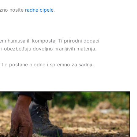
ezno nosite
radne cipele
.
ojem humusa ili komposta. Ti prirodni dodaci
 i obezbeđuju dovoljno hranljivih materija.
a tlo postane plodno i spremno za sadnju.