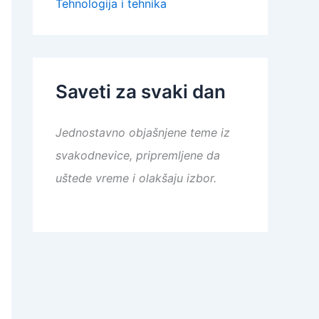
Tehnologija i tehnika
Saveti za svaki dan
Jednostavno objašnjene teme iz
svakodnevice, pripremljene da
uštede vreme i olakšaju izbor.