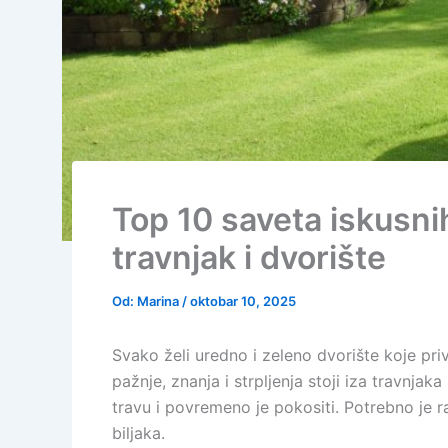
Top 10 saveta iskusn
travnjak i dvorište
Od:
Marina
/
oktobar 10, 2025
Svako želi uredno i zeleno dvorište koje pri
pažnje, znanja i strpljenja stoji iza travnja
travu i povremeno je pokositi. Potrebno je r
biljaka.