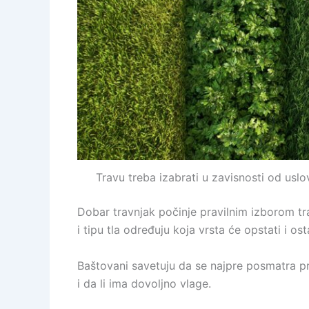
Travu treba izabrati u zavisnosti od usl
Dobar travnjak počinje pravilnim izborom trav
i tipu tla određuju koja vrsta će opstati i os
Baštovani savetuju da se najpre posmatra pro
i da li ima dovoljno vlage.