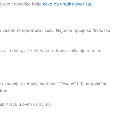
 evo i nekoliko ideja
kako da uredite dvorište
.
 visoke temperature i sušu. Najbolje opcije su “livadska
relih dana, ali zahtevaju redovno zalivanje u ranim
e uspevaju uz manje svetlosti. “Fescue” i “bluegrass” su
nkom.
labi travu u ovim uslovima.