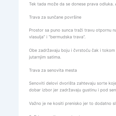
Tek tada može da se donese prava odluka. A
Trava za sunčane površine
Prostor sa puno sunca traži travu otpornu na
vlasulja” i “bermudska trava”.
Obe zadržavaju boju i čvrstoću čak i tokom v
jutarnjim satima.
Trava za senovita mesta
Senoviti delovi dvorišta zahtevaju sorte koj
dobar izbor jer zadržavaju gustinu i pod se
Važno je ne kositi prenisko jer to dodatno s