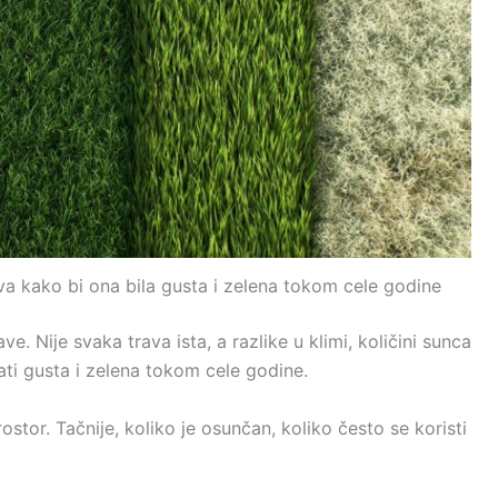
ova kako bi ona bila gusta i zelena tokom cele godine
e. Nije svaka trava ista, a razlike u klimi, količini sunca
tati gusta i zelena tokom cele godine.
stor. Tačnije, koliko je osunčan, koliko često se koristi