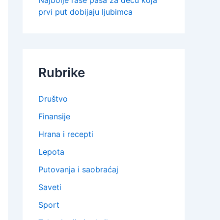
Najbolje rase pasa za decu koja
prvi put dobijaju ljubimca
Rubrike
Društvo
Finansije
Hrana i recepti
Lepota
Putovanja i saobraćaj
Saveti
Sport