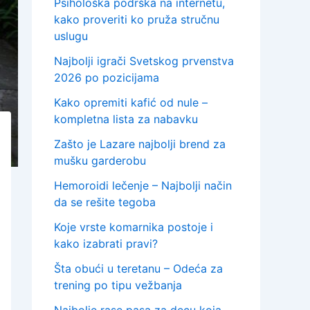
Psihološka podrška na internetu,
kako proveriti ko pruža stručnu
uslugu
Najbolji igrači Svetskog prvenstva
2026 po pozicijama
Kako opremiti kafić od nule –
kompletna lista za nabavku
Zašto je Lazare najbolji brend za
mušku garderobu
Hemoroidi lečenje – Najbolji način
da se rešite tegoba
Koje vrste komarnika postoje i
kako izabrati pravi?
Šta obući u teretanu – Odeća za
trening po tipu vežbanja