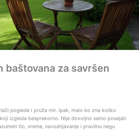
ih baštovana za savršen
vlači poglede i pruža mir. Ipak, malo ko zna koliko
ka koji izgleda besprekorno. Nije dovoljno samo posejati
azumeti tlo, vreme, navodnjavanje i pravilnu negu