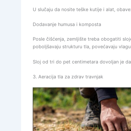
U slučaju da nosite teške kutije i alat, obav
Dodavanje humusa i komposta
Posle čišćenja, zemljište treba obogatiti sl
poboljšavaju strukturu tla, povećavaju vlagu
Sloj od tri do pet centimetara dovoljan je d
3. Aeracija tla za zdrav travnjak