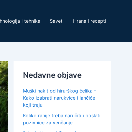
hnologija i tehnika
Saveti
Hrana i recepti
Nedavne objave
Muški nakit od hirurškog čelika –
Kako izabrati narukvice i lančiće
koji traju
Koliko ranije treba naručiti i poslati
pozivnice za venčanje