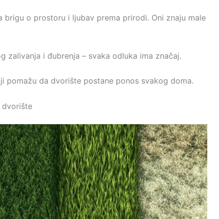
a brigu o prostoru i ljubav prema prirodi. Oni znaju male
g zalivanja i đubrenja – svaka odluka ima značaj.
koji pomažu da dvorište postane ponos svakog doma.
 dvorište