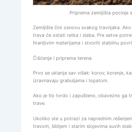
Priprema zemljišta pocinje s
Zemljište čini osnovu svakog travnjaka. Ako j
trava će ostati retka i slaba. Pre setve potr
hranljivim materijama i stvoriti stabilnu p
Čišćenje i priprema terena
Prvo se uklanja sav višak: korov, korenje, kam
izravnavaju grabuljama i lopatom.
Ako je tlo tvrdo i zapušteno, obavezno ga t
trave.
Ukoliko ste u potrazi za naprednim rešenje
travom, šibljem i starim slojevima suvih stab