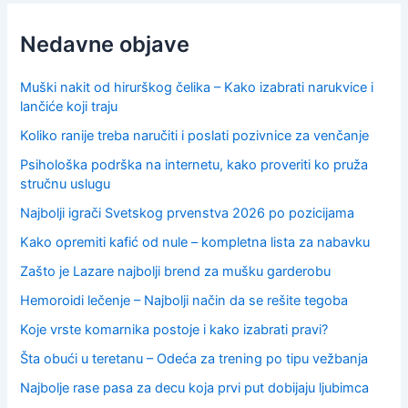
Nedavne objave
Muški nakit od hirurškog čelika – Kako izabrati narukvice i
lančiće koji traju
Koliko ranije treba naručiti i poslati pozivnice za venčanje
Psihološka podrška na internetu, kako proveriti ko pruža
stručnu uslugu
Najbolji igrači Svetskog prvenstva 2026 po pozicijama
Kako opremiti kafić od nule – kompletna lista za nabavku
Zašto je Lazare najbolji brend za mušku garderobu
Hemoroidi lečenje – Najbolji način da se rešite tegoba
Koje vrste komarnika postoje i kako izabrati pravi?
Šta obući u teretanu – Odeća za trening po tipu vežbanja
Najbolje rase pasa za decu koja prvi put dobijaju ljubimca