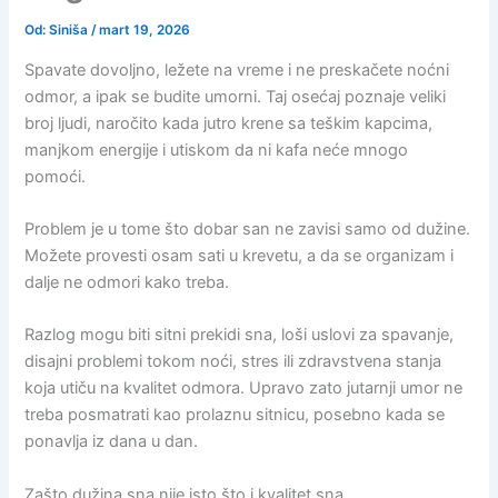
Od:
Siniša
/
mart 19, 2026
Spavate dovoljno, ležete na vreme i ne preskačete noćni
odmor, a ipak se budite umorni. Taj osećaj poznaje veliki
broj ljudi, naročito kada jutro krene sa teškim kapcima,
manjkom energije i utiskom da ni kafa neće mnogo
pomoći.
Problem je u tome što dobar san ne zavisi samo od dužine.
Možete provesti osam sati u krevetu, a da se organizam i
dalje ne odmori kako treba.
Razlog mogu biti sitni prekidi sna, loši uslovi za spavanje,
disajni problemi tokom noći, stres ili zdravstvena stanja
koja utiču na kvalitet odmora. Upravo zato jutarnji umor ne
treba posmatrati kao prolaznu sitnicu, posebno kada se
ponavlja iz dana u dan.
Zašto dužina sna nije isto što i kvalitet sna