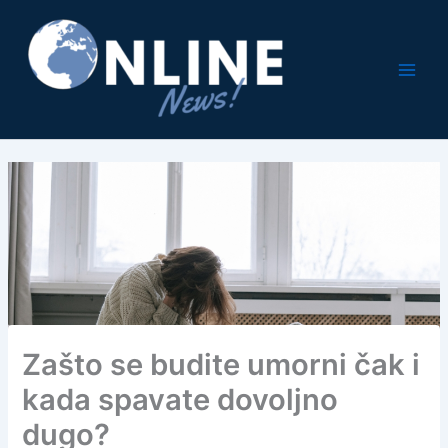
Pređi
na
sadržaj
Zašto se budite umorni čak i
kada spavate dovoljno
dugo?