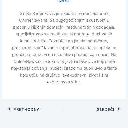
Siniša
Siniša Radenković je iskusni novinar i autor na
OnlineNews.rs. Sa dugogodišnjim iskustvom u
praćenju ključnih domaćih i međunarodnih događaja,
specijalizovao se za oblasti ekonomije, društvenih
tema i politike. Poznat je po jasnim analizama,
preciznom izveštavanju i sposobnosti da kompleksne
procese predstavi na razumljiv i pristupačan način. Na
OnlineNews.rs redovno objavljuje tekstove koji prate
najvažnija zbivanja, nudeći čitaocima dublji uvid u teme
koje utiču na društvo, svakodnevni život i širu
ekonomsku sliku.
PRETHODNA
SLEDEĆI