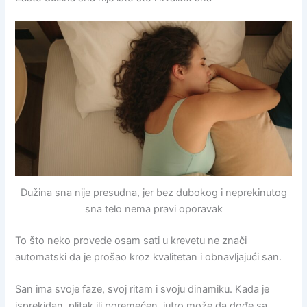
Dužina sna nije presudna, jer bez dubokog i neprekinutog
sna telo nema pravi oporavak
To što neko provede osam sati u krevetu ne znači
automatski da je prošao kroz kvalitetan i obnavljajući san.
San ima svoje faze, svoj ritam i svoju dinamiku. Kada je
isprekidan, plitak ili poremećen, jutro može da dođe sa