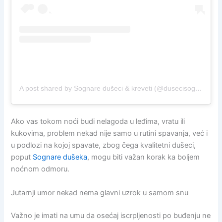
A post shared by Sognare dušeci & kreveti (@dusecisognare)
Ako vas tokom noći budi nelagoda u leđima, vratu ili
kukovima, problem nekad nije samo u rutini spavanja, već i
u podlozi na kojoj spavate, zbog čega kvalitetni dušeci,
poput
Sognare dušeka
, mogu biti važan korak ka boljem
noćnom odmoru.
Jutarnji umor nekad nema glavni uzrok u samom snu
Važno je imati na umu da osećaj iscrpljenosti po buđenju ne