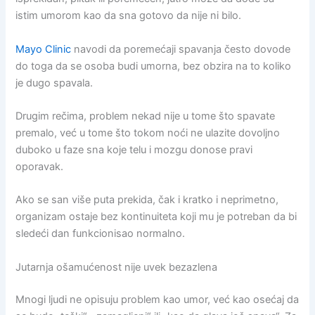
istim umorom kao da sna gotovo da nije ni bilo.
Mayo Clinic
navodi da poremećaji spavanja često dovode
do toga da se osoba budi umorna, bez obzira na to koliko
je dugo spavala.
Drugim rečima, problem nekad nije u tome što spavate
premalo, već u tome što tokom noći ne ulazite dovoljno
duboko u faze sna koje telu i mozgu donose pravi
oporavak.
Ako se san više puta prekida, čak i kratko i neprimetno,
organizam ostaje bez kontinuiteta koji mu je potreban da bi
sledeći dan funkcionisao normalno.
Jutarnja ošamućenost nije uvek bezazlena
Mnogi ljudi ne opisuju problem kao umor, već kao osećaj da