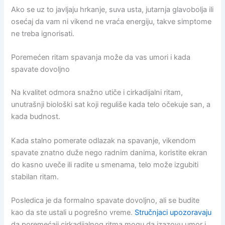
Ako se uz to javljaju hrkanje, suva usta, jutarnja glavobolja ili
osećaj da vam ni vikend ne vraća energiju, takve simptome
ne treba ignorisati.
Poremećen ritam spavanja može da vas umori i kada
spavate dovoljno
Na kvalitet odmora snažno utiče i cirkadijalni ritam,
unutrašnji biološki sat koji reguliše kada telo očekuje san, a
kada budnost.
Kada stalno pomerate odlazak na spavanje, vikendom
spavate znatno duže nego radnim danima, koristite ekran
do kasno uveče ili radite u smenama, telo može izgubiti
stabilan ritam.
Posledica je da formalno spavate dovoljno, ali se budite
kao da ste ustali u pogrešno vreme.
Stručnjaci upozoravaju
da poremećaji cirkadijalnog ritma mogu da izazovu umor i