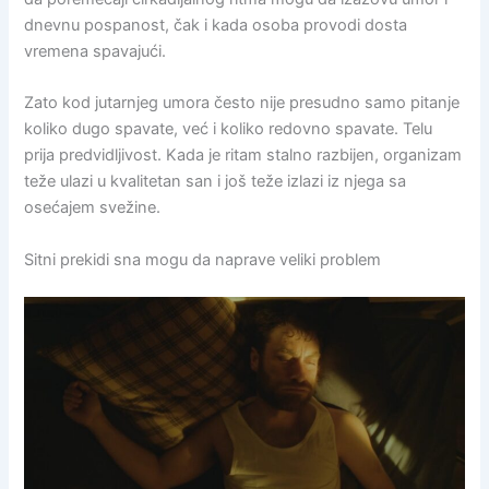
dnevnu pospanost, čak i kada osoba provodi dosta
vremena spavajući.
Zato kod jutarnjeg umora često nije presudno samo pitanje
koliko dugo spavate, već i koliko redovno spavate. Telu
prija predvidljivost. Kada je ritam stalno razbijen, organizam
teže ulazi u kvalitetan san i još teže izlazi iz njega sa
osećajem svežine.
Sitni prekidi sna mogu da naprave veliki problem