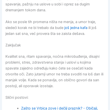
spavanje, pažnju na uslove u sobi i oprez sa dugim
dremanjem tokom dana.
Ako se posle tih promena ništa ne menja, a umor traje,
sledeći korak ne bi trebalo da bude
još jedna kafa
ili još
jedan sat sna, već provera šta se zaista dešava.
Zaključak
Kvalitet sna, ritam spavanja, noćna mikrobuđenja, disajni
problemi, stres, zdravstvena stanja i uslovi u kojima
spavate zajedno određuju kako ćete se osećati kada
otvorite oči. Zato jutarnji umor ne treba svoditi na loš dan ili
manjak volje. Kada se ponavlja, on obično govori da san
postoji, ali oporavak izostaje.
Slični postovi:
Zašto se Vrbica zove i dečiji praznik? - Običaji,