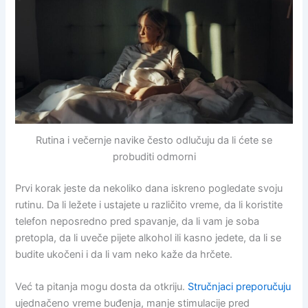
Rutina i večernje navike često odlučuju da li ćete se
probuditi odmorni
Prvi korak jeste da nekoliko dana iskreno pogledate svoju
rutinu. Da li ležete i ustajete u različito vreme, da li koristite
telefon neposredno pred spavanje, da li vam je soba
pretopla, da li uveče pijete alkohol ili kasno jedete, da li se
budite ukočeni i da li vam neko kaže da hrčete.
Već ta pitanja mogu dosta da otkriju.
Stručnjaci preporučuju
ujednačeno vreme buđenja, manje stimulacije pred