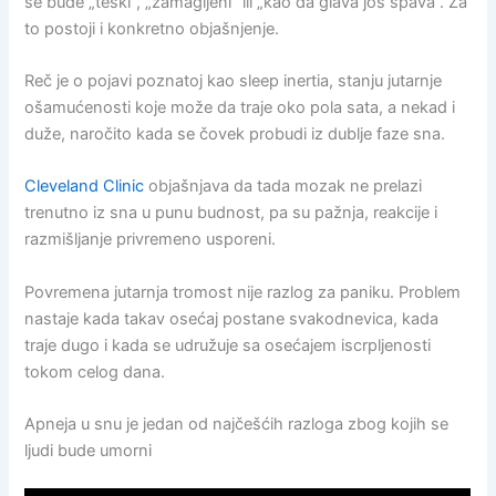
se bude „teški“, „zamagljeni“ ili „kao da glava još spava“. Za
to postoji i konkretno objašnjenje.
Reč je o pojavi poznatoj kao sleep inertia, stanju jutarnje
ošamućenosti koje može da traje oko pola sata, a nekad i
duže, naročito kada se čovek probudi iz dublje faze sna.
Cleveland Clinic
objašnjava da tada mozak ne prelazi
trenutno iz sna u punu budnost, pa su pažnja, reakcije i
razmišljanje privremeno usporeni.
Povremena jutarnja tromost nije razlog za paniku. Problem
nastaje kada takav osećaj postane svakodnevica, kada
traje dugo i kada se udružuje sa osećajem iscrpljenosti
tokom celog dana.
Apneja u snu je jedan od najčešćih razloga zbog kojih se
ljudi bude umorni