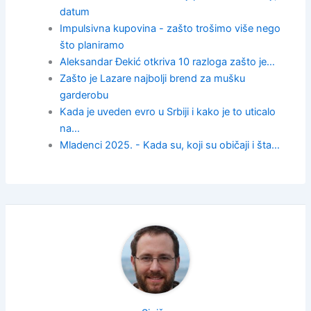
datum
Impulsivna kupovina - zašto trošimo više nego
što planiramo
Aleksandar Đekić otkriva 10 razloga zašto je…
Zašto je Lazare najbolji brend za mušku
garderobu
Kada je uveden evro u Srbiji i kako je to uticalo
na…
Mladenci 2025. - Kada su, koji su običaji i šta…