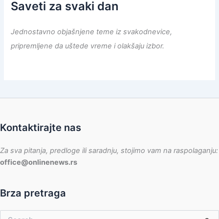
Saveti za svaki dan
Jednostavno objašnjene teme iz svakodnevice,
pripremljene da uštede vreme i olakšaju izbor.
Kontaktirajte nas
Za sva pitanja, predloge ili saradnju, stojimo vam na raspolaganju:
office@onlinenews.rs
Brza pretraga
Pretraga