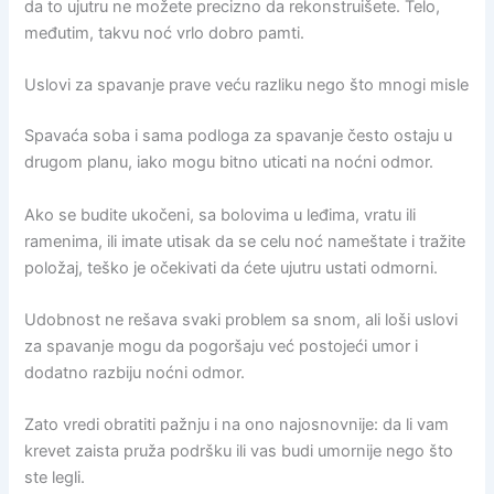
da to ujutru ne možete precizno da rekonstruišete. Telo,
međutim, takvu noć vrlo dobro pamti.
Uslovi za spavanje prave veću razliku nego što mnogi misle
Spavaća soba i sama podloga za spavanje često ostaju u
drugom planu, iako mogu bitno uticati na noćni odmor.
Ako se budite ukočeni, sa bolovima u leđima, vratu ili
ramenima, ili imate utisak da se celu noć nameštate i tražite
položaj, teško je očekivati da ćete ujutru ustati odmorni.
Udobnost ne rešava svaki problem sa snom, ali loši uslovi
za spavanje mogu da pogoršaju već postojeći umor i
dodatno razbiju noćni odmor.
Zato vredi obratiti pažnju i na ono najosnovnije: da li vam
krevet zaista pruža podršku ili vas budi umornije nego što
ste legli.