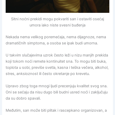
Sitni noćni prekidi mogu pokvariti san i ostaviti osećaj
umora iako niste svesni buđenja
Nekada nema velikog poremećaja, nema dijagnoze, nema
dramatičnih simptoma, a osoba se ipak budi umorna.
U takvim slučajevima uzrok često leži u nizu manjih prekida
koji tokom noći remete kontinuitet sna. To mogu biti buka,
toplota u sobi, previše svetla, kasna i teška večera, alkohol,
stres, anksioznost ili često okretanje po krevetu.
Upravo zbog toga mnogi ljudi precenjuju kvalitet svog sna.
Oni se sećaju da nisu dugo bili budni usred noći i zaključuju
da su dobro spavali.
Međutim, san može biti plitak i rascepkano organizovan, a