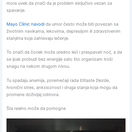
mora uvek da znači da je problem isključivo vezan za
spavanje.
Mayo Clinic navodi
da umor često može biti povezan sa
životnim navikama, lekovima, depresijom ili zdravstvenim
stanjima koja zahtevaju lečenje.
To znači da čovek može uredno leći i prespavati noć, a da
se ipak probudi bez energije zato što organizam troši
snagu na nekom drugom nivou.
Tu spadaju anemija, poremećaji rada štitaste žlezde,
hronični stres, anksioznost i druga stanja koja mogu da
promene doživljaj odmora.
Šta realno može da pomogne