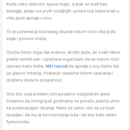
Kada neko redovno spava dugo, a ipak se budi bez
energije, jedan od prvih ozbiljnijih uzroka koji treba imati u
vidu jeste apneja u snu.
To je poremećaj kod kojeg disanje tokom noći više puta
staje i ponovo kreće.
Osoba često toga nije svesna, ali telo jeste, jer svaki takav
prekid remeti san i sprečava organizam da se tokom noći
oporavi kako treba.
NIH navodi
da apneja u snu često ide
uz glasno hrkanje, hvatanje vazduha tokom spavanja i
izraženu dnevnu pospanost.
Ono što ovaj problem čini posebno nezgodnim jeste
činjenica da mnogi ljudi godinama ne povežu jutarnji umor
sa poremećajem disanja. Neko će samo reći da se budi
iscrpljen, da mu je koncentracija loša i da bez kafe teško
funkcioniše.