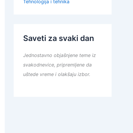
Tehnologija i tehnika
Saveti za svaki dan
Jednostavno objašnjene teme iz
svakodnevice, pripremljene da
uštede vreme i olakšaju izbor.