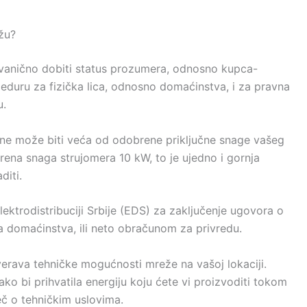
žu?
e zvanično dobiti status prozumera, odnosno kupca-
eduru za fizička lica, odnosno domaćinstva, i za pravna
u.
a ne može biti veća od odobrene priključne snage vašeg
ena snaga strujomera 10 kW, to je ujedno i gornja
diti.
trodistribuciji Srbije (EDS) za zaključenje ugovora o
domaćinstva, ili neto obračunom za privredu.
erava tehničke mogućnosti mreže na vašoj lokaciji.
ako bi prihvatila energiju koju ćete vi proizvoditi tokom
č o tehničkim uslovima.