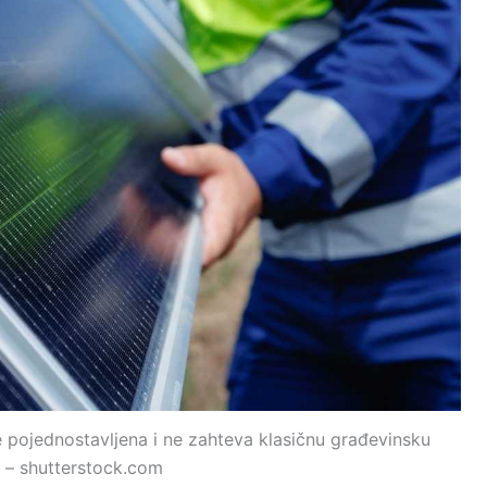
e pojednostavljena i ne zahteva klasičnu građevinsku
 – shutterstock.com