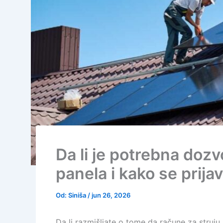
Da li je potrebna dozv
panela i kako se prija
Od:
Siniša
/
jun 26, 2026
Da li razmišljate o tome da račune za struju