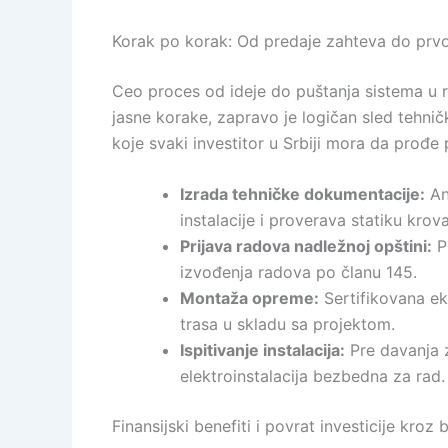
Korak po korak: Od predaje zahteva do prvo
Ceo proces od ideje do puštanja sistema u 
jasne korake, zapravo je logičan sled tehničk
koje svaki investitor u Srbiji mora da prođ
Izrada tehničke dokumentacije:
Ang
instalacije i proverava statiku krova
Prijava radova nadležnoj opštini:
P
izvođenja radova po članu 145.
Montaža opreme:
Sertifikovana eki
trasa u skladu sa projektom.
Ispitivanje instalacija:
Pre davanja z
elektroinstalacija bezbedna za rad.
Finansijski benefiti i povrat investicije kroz 