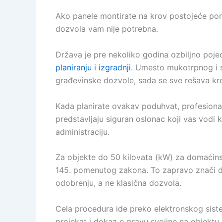
Ako panele montirate na krov postojeće por
dozvola vam nije potrebna.
Država je pre nekoliko godina ozbiljno poj
planiranju i izgradnji
. Umesto mukotrpnog i s
građevinske dozvole, sada se sve rešava kr
Kada planirate ovakav poduhvat, profesiona
predstavljaju siguran oslonac koji vas vodi 
administraciju.
Za objekte do 50 kilovata (kW) za domaćins
145. pomenutog zakona. To zapravo znači da
odobrenju, a ne klasična dozvola.
Cela procedura ide preko elektronskog siste
projekat i dokaz o pravu svojine na objektu.