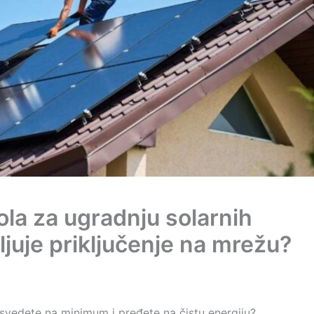
ola za ugradnju solarnih
vljuje priključenje na mrežu?
 svedete na minimum i pređete na čistu energiju?