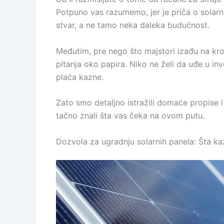
Potpuno vas razumemo, jer je priča o solarni
stvar, a ne tamo neka daleka budućnost.
Međutim, pre nego što majstori izađu na kr
pitanja oko papira. Niko ne želi da uđe u inve
plaća kazne.
Zato smo detaljno istražili domaće propise 
tačno znali šta vas čeka na ovom putu.
Dozvola za ugradnju solarnih panela: Šta ka