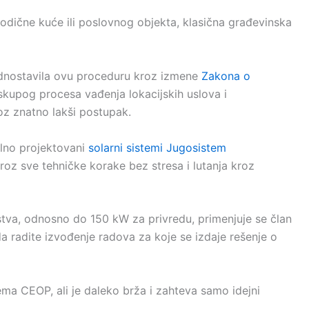
odične kuće ili poslovnog objekta, klasična građevinska
ednostavila ovu proceduru kroz izmene
Zakona o
kupog procesa vađenja lokacijskih uslova i
oz znatno lakši postupak.
lno projektovani
solarni sistemi Jugosistem
kroz sve tehničke korake bez stresa i lutanja kroz
tva, odnosno do 150 kW za privredu, primenjuje se član
 radite izvođenje radova za koje se izdaje rešenje o
ma CEOP, ali je daleko brža i zahteva samo idejni