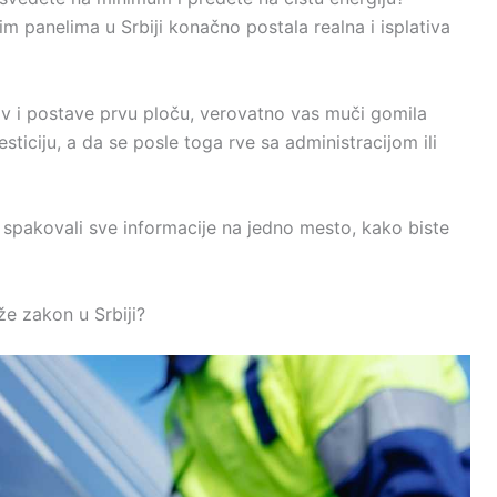
m panelima u Srbiji konačno postala realna i isplativa
ov i postave prvu ploču, verovatno vas muči gomila
sticiju, a da se posle toga rve sa administracijom ili
i spakovali sve informacije na jedno mesto, kako biste
že zakon u Srbiji?