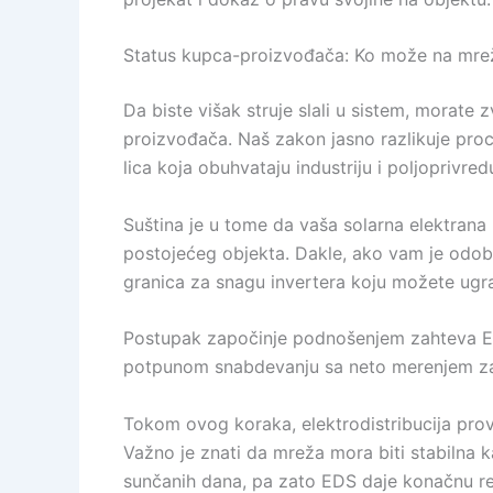
Status kupca-proizvođača: Ko može na mre
Da biste višak struje slali u sistem, morat
proizvođača. Naš zakon jasno razlikuje proc
lica koja obuhvataju industriju i poljoprivred
Suština je u tome da vaša solarna elektran
postojećeg objekta. Dakle, ako vam je odobr
granica za snagu invertera koju možete ugra
Postupak započinje podnošenjem zahteva Elek
potpunom snabdevanju sa neto merenjem za 
Tokom ovog koraka, elektrodistribucija prov
Važno je znati da mreža mora biti stabilna k
sunčanih dana, pa zato EDS daje konačnu re