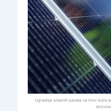
Ugradnja solarnih panela na krov kuće j
dozvolu