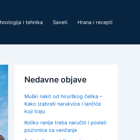
hnologija i tehnika
Saveti
Hrana i recepti
Nedavne objave
Muški nakit od hirurškog čelika –
Kako izabrati narukvice i lančiće
koji traju
Koliko ranije treba naručiti i poslati
pozivnice za venčanje