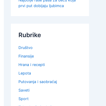
Najbolje rase pasa za decu koja
prvi put dobijaju ljubimca
Rubrike
Društvo
Finansije
Hrana i recepti
Lepota
Putovanja i saobraćaj
Saveti
Sport