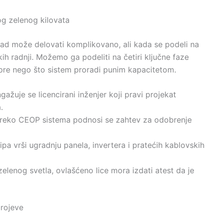
g zelenog kilovata
rad može delovati komplikovano, ali kada se podeli na
ih radnji. Možemo ga podeliti na četiri ključne faze
e pre nego što sistem proradi punim kapacitetom.
ažuje se licencirani inženjer koji pravi projekat
.
reko CEOP sistema podnosi se zahtev za odobrenje
pa vrši ugradnju panela, invertera i pratećih kablovskih
elenog svetla, ovlašćeno lice mora izdati atest da je
brojeve