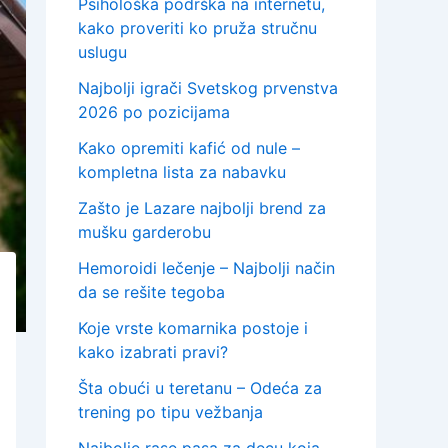
Psihološka podrška na internetu,
kako proveriti ko pruža stručnu
uslugu
Najbolji igrači Svetskog prvenstva
2026 po pozicijama
Kako opremiti kafić od nule –
kompletna lista za nabavku
Zašto je Lazare najbolji brend za
mušku garderobu
Hemoroidi lečenje – Najbolji način
da se rešite tegoba
Koje vrste komarnika postoje i
kako izabrati pravi?
Šta obući u teretanu – Odeća za
trening po tipu vežbanja