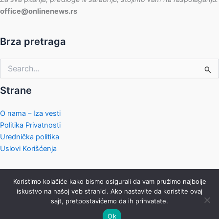
office@onlinenews.rs
Brza pretraga
Pretraga
za:
Strane
O nama – Iza vesti
Politika Privatnosti
Urednička politika
Uslovi Korišćenja
Koristimo kolačiće kako bismo osigurali da vam pružimo najbolje
iskustvo na našoj veb stranici. Ako nastavite da koristite ovaj
sajt, pretpostavićemo da ih prihvatate.
Copyright © 2026 Online News
Ok