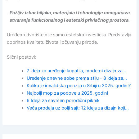
Pažljiv izbor biljaka, materijala i tehnologije omogućava
stvaranje funkcionalnog i estetski privlačnog prostora.
Uređeno dvorište nije samo estetska investicija. Predstavlja
doprinos kvalitetu života i očuvanju prirode.
Slični postovi:
7 ideja za uređenje kupatila, moderni dizajn za…
Uređenje dnevne sobe prema stilu - 8 ideja za…
Kolika je invalidska penzija u Srbiji u 2025. godini?
Najbolji mop za podove u 2025. godini
6 Ideja za savršen porodični piknik
Veća prodaja uz bolji sajt: 12 ideja za dizajn koji…