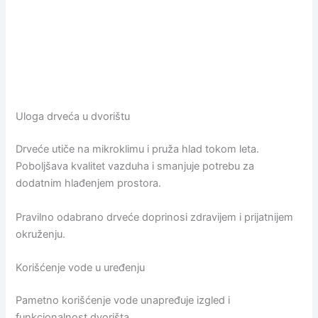
Uloga drveća u dvorištu
Drveće utiče na mikroklimu i pruža hlad tokom leta.
Poboljšava kvalitet vazduha i smanjuje potrebu za
dodatnim hlađenjem prostora.
Pravilno odabrano drveće doprinosi zdravijem i prijatnijem
okruženju.
Korišćenje vode u uređenju
Pametno korišćenje vode unapređuje izgled i
funkcionalnost dvorišta.