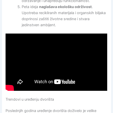
održavanje i unapređuju funkcionalnost.
Peta ideja
naglašava ekološku održivost
.
Upotreba recikliranih materijala i organskih biljaka
doprinosi zaštiti životne sredine i stvara
jedinstven ambijent.
Trendovi u uređenju dvorišta
Poslednjih godina uređenje dvorišta doživelo je velike