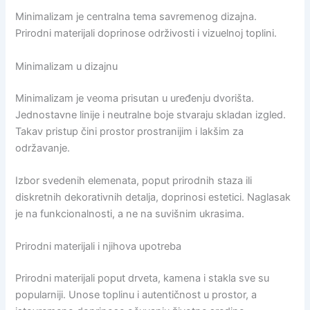
Minimalizam je centralna tema savremenog dizajna.
Prirodni materijali doprinose održivosti i vizuelnoj toplini.
Minimalizam u dizajnu
Minimalizam je veoma prisutan u uređenju dvorišta.
Jednostavne linije i neutralne boje stvaraju skladan izgled.
Takav pristup čini prostor prostranijim i lakšim za
održavanje.
Izbor svedenih elemenata, poput prirodnih staza ili
diskretnih dekorativnih detalja, doprinosi estetici. Naglasak
je na funkcionalnosti, a ne na suvišnim ukrasima.
Prirodni materijali i njihova upotreba
Prirodni materijali poput drveta, kamena i stakla sve su
popularniji. Unose toplinu i autentičnost u prostor, a