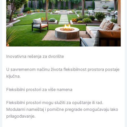
Inovativna rešenja za dvorište
U savremenom načinu života fleksibilnost prostora postaje
ključna.
Fleksibilni prostori za više namena
Fleksibilni prostori mogu služiti za opuštanje ili rad.
Modularni nameštaj i pomične pregrade omogućavaju lako
prilagođavanje.