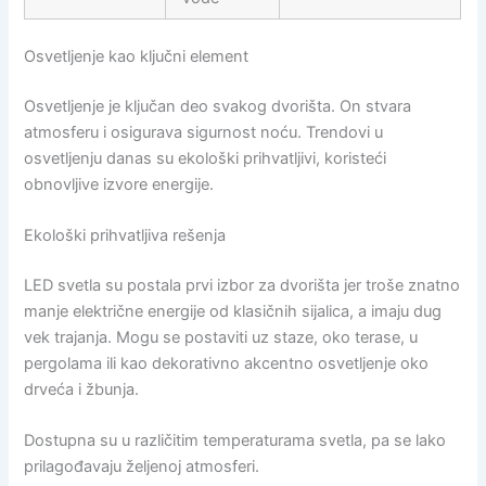
Osvetljenje kao ključni element
Osvetljenje je ključan deo svakog dvorišta. On stvara
atmosferu i osigurava sigurnost noću. Trendovi u
osvetljenju danas su ekološki prihvatljivi, koristeći
obnovljive izvore energije.
Ekološki prihvatljiva rešenja
LED svetla su postala prvi izbor za dvorišta jer troše znatno
manje električne energije od klasičnih sijalica, a imaju dug
vek trajanja. Mogu se postaviti uz staze, oko terase, u
pergolama ili kao dekorativno akcentno osvetljenje oko
drveća i žbunja.
Dostupna su u različitim temperaturama svetla, pa se lako
prilagođavaju željenoj atmosferi.