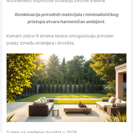
istovremeno doprinose očuvanju životne sredine.
Kombinacija prirodnih materijala i minimalističkog
pristupa stvara harmoničan ambijent.
Kameni zidovi ili drvene terase omogućavaju prirodan
prelaz između enterijera i dvorišta.
5 ideja za uređenje dvorišta u 2026.