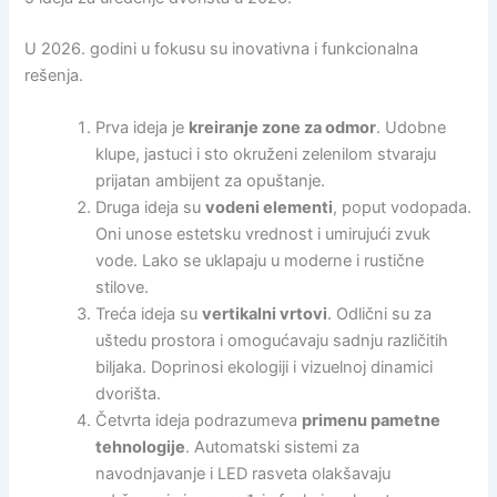
U 2026. godini u fokusu su inovativna i funkcionalna
rešenja.
Prva ideja je
kreiranje zone za odmor
. Udobne
klupe, jastuci i sto okruženi zelenilom stvaraju
prijatan ambijent za opuštanje.
Druga ideja su
vodeni elementi
, poput vodopada.
Oni unose estetsku vrednost i umirujući zvuk
vode. Lako se uklapaju u moderne i rustične
stilove.
Treća ideja su
vertikalni vrtovi
. Odlični su za
uštedu prostora i omogućavaju sadnju različitih
biljaka. Doprinosi ekologiji i vizuelnoj dinamici
dvorišta.
Četvrta ideja podrazumeva
primenu pametne
tehnologije
. Automatski sistemi za
navodnjavanje i LED rasveta olakšavaju