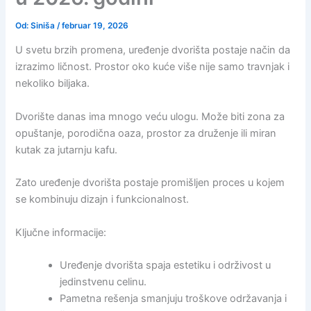
Od:
Siniša
/
februar 19, 2026
U svetu brzih promena, uređenje dvorišta postaje način da
izrazimo ličnost. Prostor oko kuće više nije samo travnjak i
nekoliko biljaka.
Dvorište danas ima mnogo veću ulogu. Može biti zona za
opuštanje, porodična oaza, prostor za druženje ili miran
kutak za jutarnju kafu.
Zato uređenje dvorišta postaje promišljen proces u kojem
se kombinuju dizajn i funkcionalnost.
Ključne informacije:
Uređenje dvorišta spaja estetiku i održivost u
jedinstvenu celinu.
Pametna rešenja smanjuju troškove održavanja i