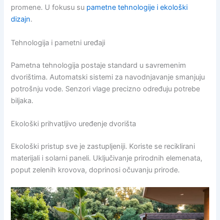
promene. U fokusu su
pametne tehnologije i ekološki
dizajn
.
Tehnologija i pametni uređaji
Pametna tehnologija postaje standard u savremenim
dvorištima. Automatski sistemi za navodnjavanje smanjuju
potrošnju vode. Senzori vlage precizno određuju potrebe
biljaka.
Ekološki prihvatljivo uređenje dvorišta
Ekološki pristup sve je zastupljeniji. Koriste se reciklirani
materijali i solarni paneli. Uključivanje prirodnih elemenata,
poput zelenih krovova, doprinosi očuvanju prirode.