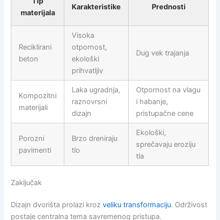
Tip
Karakteristike
Prednosti
materijala
Visoka
Reciklirani
otpornost,
Dug vek trajanja
beton
ekološki
prihvatljiv
Laka ugradnja,
Otpornost na vlagu
Kompozitni
raznovrsni
i habanje,
materijali
dizajn
pristupačne cene
Ekološki,
Porozni
Brzo dreniraju
sprečavaju eroziju
pavimenti
tlo
tla
Zaključak
Dizajn dvorišta prolazi kroz
veliku transformaciju
. Održivost
postaje centralna tema savremenog pristupa.