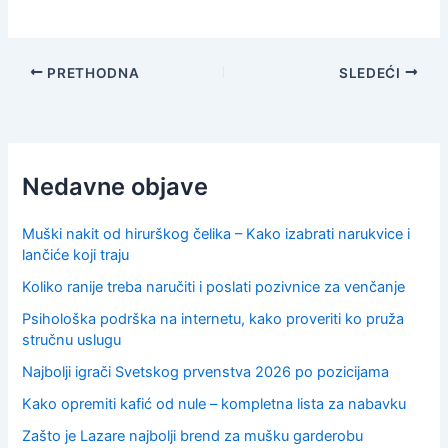
PRETHODNA
SLEDEĆI
Nedavne objave
Muški nakit od hirurškog čelika – Kako izabrati narukvice i
lančiće koji traju
Koliko ranije treba naručiti i poslati pozivnice za venčanje
Psihološka podrška na internetu, kako proveriti ko pruža
stručnu uslugu
Najbolji igrači Svetskog prvenstva 2026 po pozicijama
Kako opremiti kafić od nule – kompletna lista za nabavku
Zašto je Lazare najbolji brend za mušku garderobu