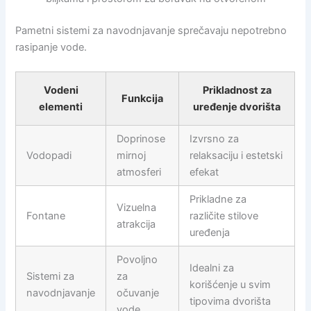
Pametni sistemi za navodnjavanje sprečavaju nepotrebno
rasipanje vode.
Vodeni
Prikladnost za
Funkcija
elementi
uređenje dvorišta
Doprinose
Izvrsno za
Vodopadi
mirnoj
relaksaciju i estetski
atmosferi
efekat
Prikladne za
Vizuelna
Fontane
različite stilove
atrakcija
uređenja
Povoljno
Idealni za
Sistemi za
za
korišćenje u svim
navodnjavanje
očuvanje
tipovima dvorišta
vode