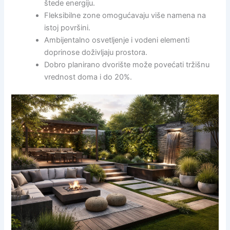
štede energiju.
Fleksibilne zone omogućavaju više namena na
istoj površini.
Ambijentalno osvetljenje i vodeni elementi
doprinose doživljaju prostora.
Dobro planirano dvorište može povećati tržišnu
vrednost doma i do 20%.