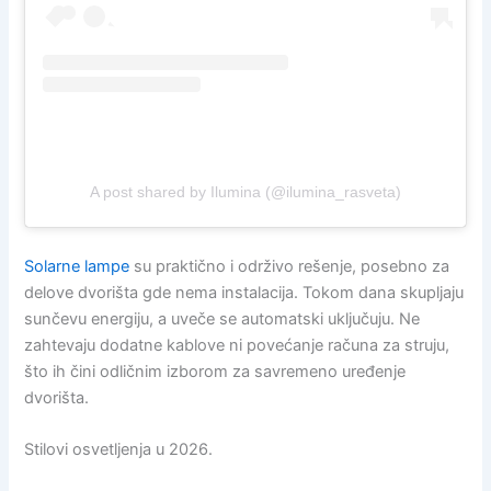
A post shared by Ilumina (@ilumina_rasveta)
Solarne lampe
su praktično i održivo rešenje, posebno za
delove dvorišta gde nema instalacija. Tokom dana skupljaju
sunčevu energiju, a uveče se automatski uključuju. Ne
zahtevaju dodatne kablove ni povećanje računa za struju,
što ih čini odličnim izborom za savremeno uređenje
dvorišta.
Stilovi osvetljenja u 2026.