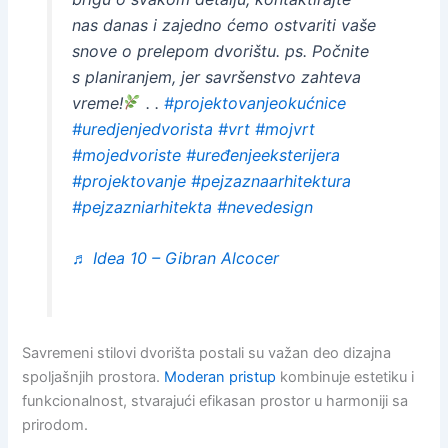
nas danas i zajedno ćemo ostvariti vaše
snove o prelepom dvorištu. ps. Počnite
s planiranjem, jer savršenstvo zahteva
vreme!
. .
#projektovanjeokućnice
#uredjenjedvorista
#vrt
#mojvrt
#mojedvoriste
#uređenjeeksterijera
#projektovanje
#pejzaznaarhitektura
#pejzazniarhitekta
#nevedesign
♬ Idea 10 – Gibran Alcocer
Savremeni stilovi dvorišta postali su važan deo dizajna
spoljašnjih prostora.
Moderan pristup
kombinuje estetiku i
funkcionalnost, stvarajući efikasan prostor u harmoniji sa
prirodom.