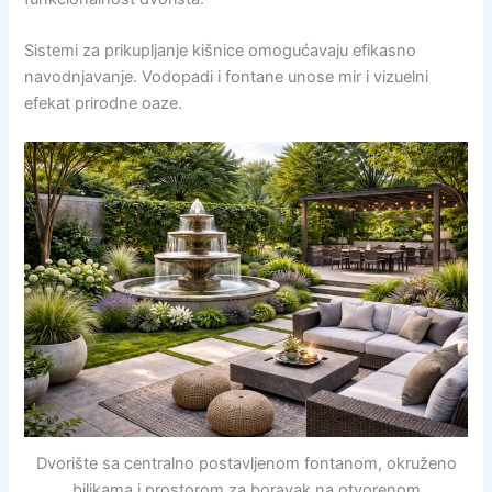
Sistemi za prikupljanje kišnice omogućavaju efikasno
navodnjavanje. Vodopadi i fontane unose mir i vizuelni
efekat prirodne oaze.
Dvorište sa centralno postavljenom fontanom, okruženo
biljkama i prostorom za boravak na otvorenom