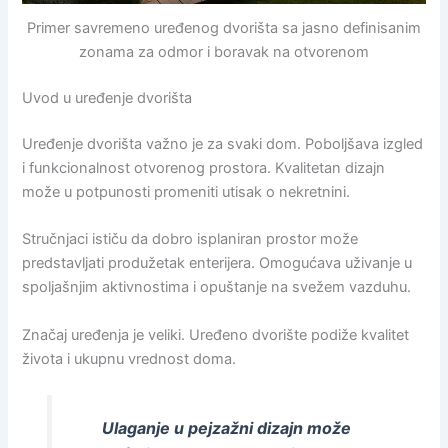
Primer savremeno uređenog dvorišta sa jasno definisanim
zonama za odmor i boravak na otvorenom
Uvod u uređenje dvorišta
Uređenje dvorišta važno je za svaki dom. Poboljšava izgled
i funkcionalnost otvorenog prostora. Kvalitetan dizajn
može u potpunosti promeniti utisak o nekretnini.
Stručnjaci ističu da dobro isplaniran prostor može
predstavljati produžetak enterijera. Omogućava uživanje u
spoljašnjim aktivnostima i opuštanje na svežem vazduhu.
Značaj uređenja je veliki. Uređeno dvorište podiže kvalitet
života i ukupnu vrednost doma.
Ulaganje u pejzažni dizajn može