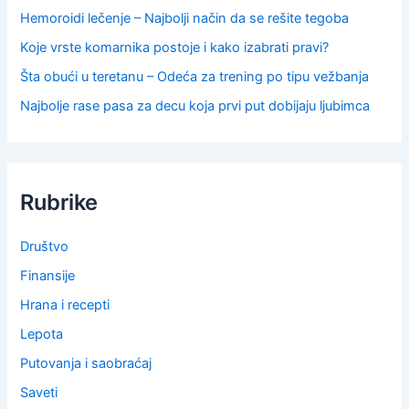
Hemoroidi lečenje – Najbolji način da se rešite tegoba
Koje vrste komarnika postoje i kako izabrati pravi?
Šta obući u teretanu – Odeća za trening po tipu vežbanja
Najbolje rase pasa za decu koja prvi put dobijaju ljubimca
Rubrike
Društvo
Finansije
Hrana i recepti
Lepota
Putovanja i saobraćaj
Saveti