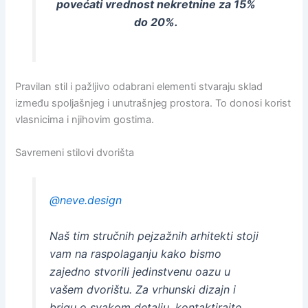
povećati vrednost nekretnine za 15%
do 20%.
Pravilan stil i pažljivo odabrani elementi stvaraju sklad
između spoljašnjeg i unutrašnjeg prostora. To donosi korist
vlasnicima i njihovim gostima.
Savremeni stilovi dvorišta
@neve.design
Naš tim stručnih pejzažnih arhitekti stoji
vam na raspolaganju kako bismo
zajedno stvorili jedinstvenu oazu u
vašem dvorištu. Za vrhunski dizajn i
brigu o svakom detalju, kontaktirajte