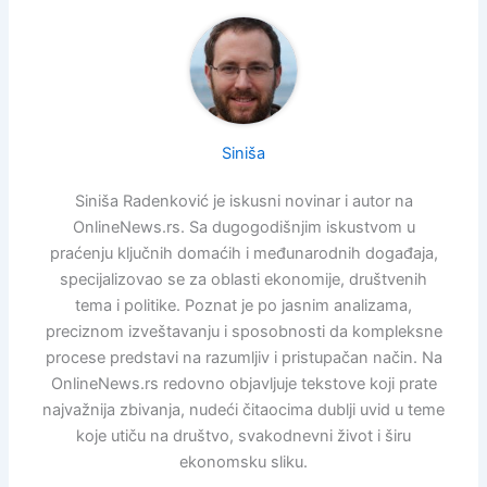
Siniša
Siniša Radenković je iskusni novinar i autor na
OnlineNews.rs. Sa dugogodišnjim iskustvom u
praćenju ključnih domaćih i međunarodnih događaja,
specijalizovao se za oblasti ekonomije, društvenih
tema i politike. Poznat je po jasnim analizama,
preciznom izveštavanju i sposobnosti da kompleksne
procese predstavi na razumljiv i pristupačan način. Na
OnlineNews.rs redovno objavljuje tekstove koji prate
najvažnija zbivanja, nudeći čitaocima dublji uvid u teme
koje utiču na društvo, svakodnevni život i širu
ekonomsku sliku.