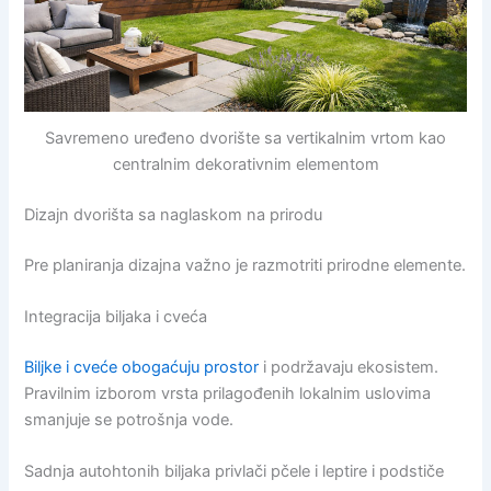
Savremeno uređeno dvorište sa vertikalnim vrtom kao
centralnim dekorativnim elementom
Dizajn dvorišta sa naglaskom na prirodu
Pre planiranja dizajna važno je razmotriti prirodne elemente.
Integracija biljaka i cveća
Biljke i cveće obogaćuju prostor
i podržavaju ekosistem.
Pravilnim izborom vrsta prilagođenih lokalnim uslovima
smanjuje se potrošnja vode.
Sadnja autohtonih biljaka privlači pčele i leptire i podstiče