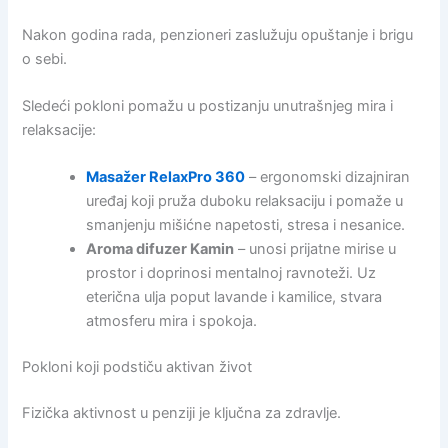
Nakon godina rada, penzioneri zaslužuju opuštanje i brigu
o sebi.
Sledeći pokloni pomažu u postizanju unutrašnjeg mira i
relaksacije:
Masažer RelaxPro 360
– ergonomski dizajniran
uređaj koji pruža duboku relaksaciju i pomaže u
smanjenju mišićne napetosti, stresa i nesanice.
Aroma difuzer Kamin
– unosi prijatne mirise u
prostor i doprinosi mentalnoj ravnoteži. Uz
eterična ulja poput lavande i kamilice, stvara
atmosferu mira i spokoja.
Pokloni koji podstiču aktivan život
Fizička aktivnost u penziji je ključna za zdravlje.