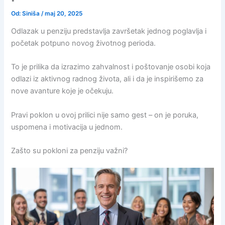
Od:
Siniša
/
maj 20, 2025
Odlazak u penziju predstavlja završetak jednog poglavlja i
početak potpuno novog životnog perioda.
To je prilika da izrazimo zahvalnost i poštovanje osobi koja
odlazi iz aktivnog radnog života, ali i da je inspirišemo za
nove avanture koje je očekuju.
Pravi poklon u ovoj prilici nije samo gest – on je poruka,
uspomena i motivacija u jednom.
Zašto su pokloni za penziju važni?