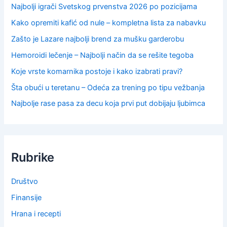
Najbolji igrači Svetskog prvenstva 2026 po pozicijama
Kako opremiti kafić od nule – kompletna lista za nabavku
Zašto je Lazare najbolji brend za mušku garderobu
Hemoroidi lečenje – Najbolji način da se rešite tegoba
Koje vrste komarnika postoje i kako izabrati pravi?
Šta obući u teretanu – Odeća za trening po tipu vežbanja
Najbolje rase pasa za decu koja prvi put dobijaju ljubimca
Rubrike
Društvo
Finansije
Hrana i recepti