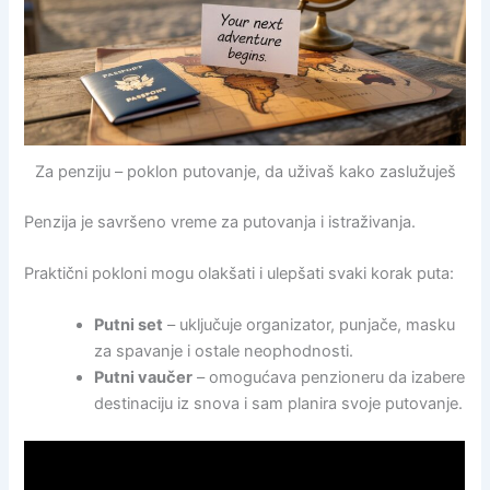
Za penziju – poklon putovanje, da uživaš kako zaslužuješ
Penzija je savršeno vreme za putovanja i istraživanja.
Praktični pokloni mogu olakšati i ulepšati svaki korak puta:
Putni set
– uključuje organizator, punjače, masku
za spavanje i ostale neophodnosti.
Putni vaučer
– omogućava penzioneru da izabere
destinaciju iz snova i sam planira svoje putovanje.