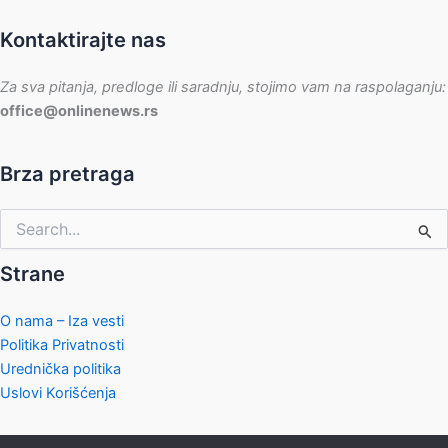
Kontaktirajte nas
Za sva pitanja, predloge ili saradnju, stojimo vam na raspolaganju:
office@onlinenews.rs
Brza pretraga
Pretraga
za:
Strane
O nama – Iza vesti
Politika Privatnosti
Urednička politika
Uslovi Korišćenja