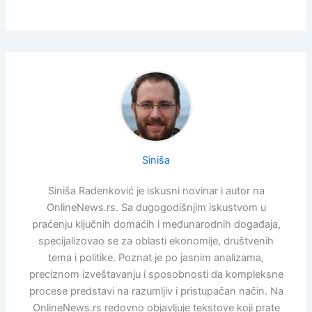
Siniša
Siniša Radenković je iskusni novinar i autor na
OnlineNews.rs. Sa dugogodišnjim iskustvom u
praćenju ključnih domaćih i međunarodnih događaja,
specijalizovao se za oblasti ekonomije, društvenih
tema i politike. Poznat je po jasnim analizama,
preciznom izveštavanju i sposobnosti da kompleksne
procese predstavi na razumljiv i pristupačan način. Na
OnlineNews.rs redovno objavljuje tekstove koji prate