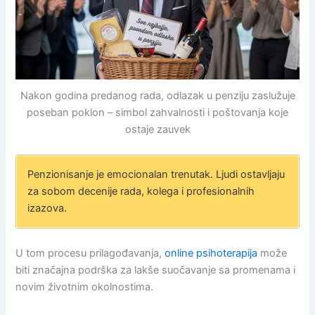
Nakon godina predanog rada, odlazak u penziju zaslužuje
poseban poklon – simbol zahvalnosti i poštovanja koje
ostaje zauvek
Penzionisanje je emocionalan trenutak. Ljudi ostavljaju
za sobom decenije rada, kolega i profesionalnih
izazova.
U tom procesu prilagođavanja,
online psihoterapija
može
biti značajna podrška za lakše suočavanje sa promenama i
novim životnim okolnostima.