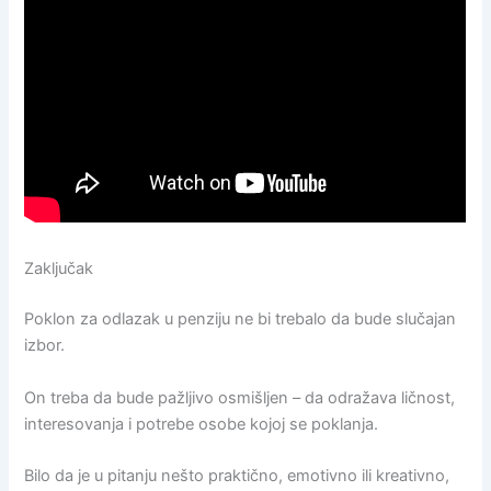
Zaključak
Poklon za odlazak u penziju ne bi trebalo da bude slučajan
izbor.
On treba da bude pažljivo osmišljen – da odražava ličnost,
interesovanja i potrebe osobe kojoj se poklanja.
Bilo da je u pitanju nešto praktično, emotivno ili kreativno,