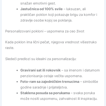
snažan emotivni gest.
Jastučnica od 100% svile
– luksuzan, ali
praktičan poklon koji pokazuje brigu za komfor i
zdravlje osobe kojoj se poklanja.
Personalizovani pokloni – uspomena za ceo život
Kada poklon ima lični pečat, njegova vrednost višestruko
raste.
Sledeći predlozi su idealni za personalizaciju:
Gravirani sat ili rokovnik
– sa imenom i datumom
penzionisanja ostaje večita uspomena.
Foto-ram sa zajedničkim trenucima
– simboliše
godine saradnje i prijateljstva.
Staklena posuda sa porukama
– svaka poruka
može nositi uspomenu, zahvalnost ili inspiraciju.