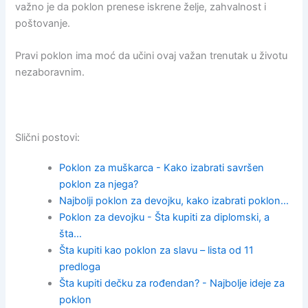
važno je da poklon prenese iskrene želje, zahvalnost i
poštovanje.
Pravi poklon ima moć da učini ovaj važan trenutak u životu
nezaboravnim.
Slični postovi:
Poklon za muškarca - Kako izabrati savršen
poklon za njega?
Najbolji poklon za devojku, kako izabrati poklon…
Poklon za devojku - Šta kupiti za diplomski, a
šta…
Šta kupiti kao poklon za slavu – lista od 11
predloga
Šta kupiti dečku za rođendan? - Najbolje ideje za
poklon