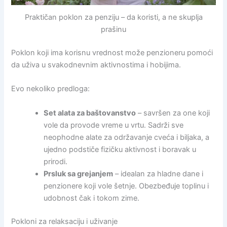
Praktičan poklon za penziju – da koristi, a ne skuplja
prašinu
Poklon koji ima korisnu vrednost može penzioneru pomoći
da uživa u svakodnevnim aktivnostima i hobijima.
Evo nekoliko predloga:
Set alata za baštovanstvo
– savršen za one koji
vole da provode vreme u vrtu. Sadrži sve
neophodne alate za održavanje cveća i biljaka, a
ujedno podstiče fizičku aktivnost i boravak u
prirodi.
Prsluk sa grejanjem
– idealan za hladne dane i
penzionere koji vole šetnje. Obezbeđuje toplinu i
udobnost čak i tokom zime.
Pokloni za relaksaciju i uživanje