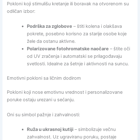
Pokloni koji stimulišu kretanje ili boravak na otvorenom su
odličan izbor:
Podrška za zglobove
– štiti kolena i olakšava
pokrete, posebno korisno za starije osobe koje
žele da ostanu aktivne.
Polarizovane fotohromatske naočare
– štite oči
od UV zračenja i automatski se prilagođavaju
svetlosti. Idealne za šetnje i aktivnosti na suncu.
Emotivni pokloni sa ličnim dodirom
Pokloni koji nose emotivnu vrednost i personalizovane
poruke ostaju urezani u sećanju.
Oni su simbol pažnje i zahvalnosti:
Ruža u ukrasnoj kutiji
– simbolizuje večnu
zahvalnost. Uz ugraviranu poruku, postaje