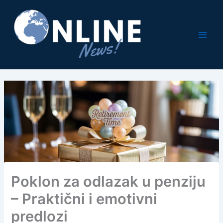
Pređi
na
sadržaj
Poklon za odlazak u penziju
– Praktični i emotivni
predlozi