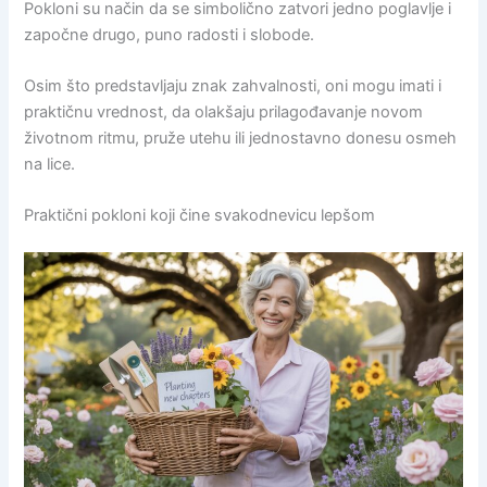
Pokloni su način da se simbolično zatvori jedno poglavlje i
započne drugo, puno radosti i slobode.
Osim što predstavljaju znak zahvalnosti, oni mogu imati i
praktičnu vrednost, da olakšaju prilagođavanje novom
životnom ritmu, pruže utehu ili jednostavno donesu osmeh
na lice.
Praktični pokloni koji čine svakodnevicu lepšom