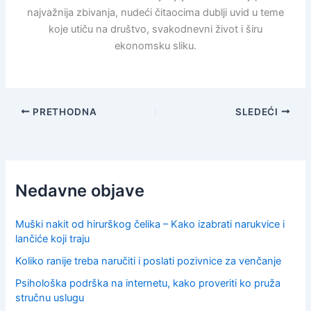
najvažnija zbivanja, nudeći čitaocima dublji uvid u teme
koje utiču na društvo, svakodnevni život i širu
ekonomsku sliku.
PRETHODNA
SLEDEĆI
Nedavne objave
Muški nakit od hirurškog čelika – Kako izabrati narukvice i
lančiće koji traju
Koliko ranije treba naručiti i poslati pozivnice za venčanje
Psihološka podrška na internetu, kako proveriti ko pruža
stručnu uslugu