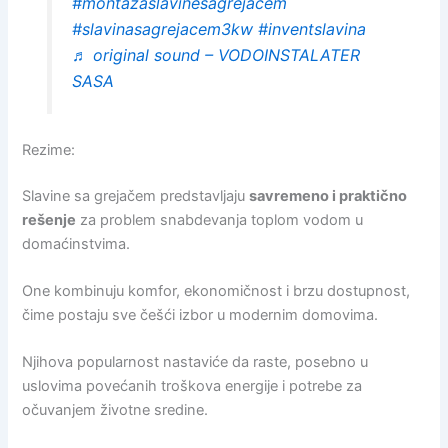
#montazaslavinesagrejacem
#slavinasagrejacem3kw
#inventslavina
♬ original sound – VODOINSTALATER
SASA
Rezime:
Slavine sa grejačem predstavljaju
savremeno i praktično
rešenje
za problem snabdevanja toplom vodom u
domaćinstvima.
One kombinuju komfor, ekonomičnost i brzu dostupnost,
čime postaju sve češći izbor u modernim domovima.
Njihova popularnost nastaviće da raste, posebno u
uslovima povećanih troškova energije i potrebe za
očuvanjem životne sredine.