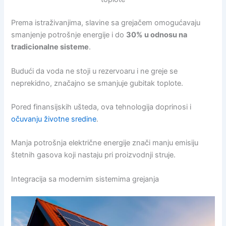
Prema istraživanjima, slavine sa grejačem omogućavaju
smanjenje potrošnje energije i do
30% u odnosu na
tradicionalne sisteme
.
Budući da voda ne stoji u rezervoaru i ne greje se
neprekidno, značajno se smanjuje gubitak toplote.
Pored finansijskih ušteda, ova tehnologija doprinosi i
očuvanju životne sredine
.
Manja potrošnja električne energije znači manju emisiju
štetnih gasova koji nastaju pri proizvodnji struje.
Integracija sa modernim sistemima grejanja