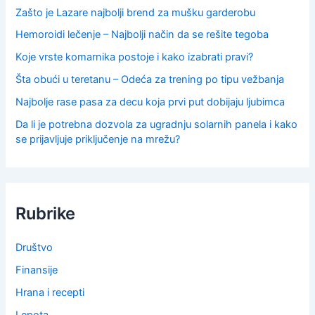
Zašto je Lazare najbolji brend za mušku garderobu
Hemoroidi lečenje – Najbolji način da se rešite tegoba
Koje vrste komarnika postoje i kako izabrati pravi?
Šta obući u teretanu – Odeća za trening po tipu vežbanja
Najbolje rase pasa za decu koja prvi put dobijaju ljubimca
Da li je potrebna dozvola za ugradnju solarnih panela i kako
se prijavljuje priključenje na mrežu?
Rubrike
Društvo
Finansije
Hrana i recepti
Lepota