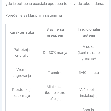
gde je potrebna učestala upotreba tople vode tokom dana.
Poređenje sa klasičnim sistemima
Slavine sa
Tradicionalni
Karakteristika
grejačem
sistemi
Visoka
Potrošnja
Do 30% manja
(kontinuirano
energije
grejanje)
Vreme
Trenutno
5–10 minuta
zagrevanja
Minimalan
Prostor koji
Veći (bojler,
(kompaktno
zauzimaju
instalacije)
rešenje)
Sporija,