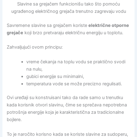
Slavine sa grejačem funkcionišu tako što pomoću
ugrađenog električnog grejača trenutno zagrevaju vodu
Savremene slavine sa grejačem koriste
električne otporne
grejače
koji brzo pretvaraju električnu energiju u toplotu.
Zahvaljujući ovom principu:
vreme čekanja na toplu vodu se praktično svodi
na nulu,
gubici energije su minimalni,
temperatura vode se može precizno regulisati.
Ovi uređaji su konstruisani tako da rade samo u trenutku
kada korisnik otvori slavinu, čime se sprečava nepotrebna
potrošnja energije koja je karakteristična za tradicionalne
bojlere.
To je naročito korisno kada se koriste slavine za sudoperu,