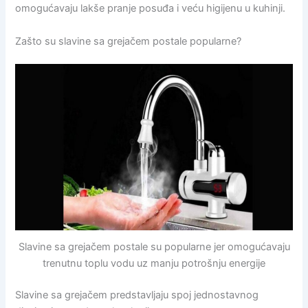
omogućavaju lakše pranje posuđa i veću higijenu u kuhinji.
Zašto su slavine sa grejačem postale popularne?
Slavine sa grejačem postale su popularne jer omogućavaju
trenutnu toplu vodu uz manju potrošnju energije
Slavine sa grejačem predstavljaju spoj jednostavnog