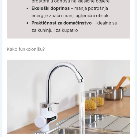
prostora u odnosu na klasične bojlere.
Ekološki doprinos
– manja potrošnja
energije znači i manji ugljenični otisak.
Praktičnost za domaćinstvo
– idealne su i
za kuhinju i za kupatilo
Kako funkcionišu?