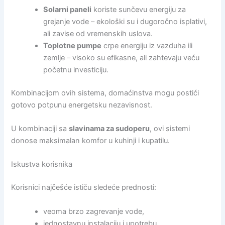
Solarni paneli
koriste sunčevu energiju za
grejanje vode – ekološki su i dugoročno isplativi,
ali zavise od vremenskih uslova.
Toplotne pumpe
crpe energiju iz vazduha ili
zemlje – visoko su efikasne, ali zahtevaju veću
početnu investiciju.
Kombinacijom ovih sistema, domaćinstva mogu postići
gotovo potpunu energetsku nezavisnost.
U kombinaciji sa
slavinama za sudoperu
, ovi sistemi
donose maksimalan komfor u kuhinji i kupatilu.
Iskustva korisnika
Korisnici najčešće ističu sledeće prednosti:
veoma brzo zagrevanje vode,
jednostavnu instalaciju i upotrebu,