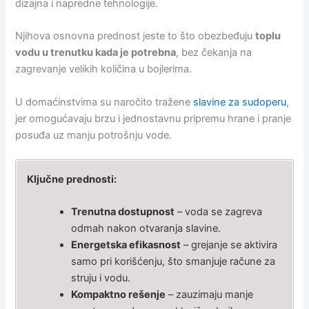
dizajna i napredne tehnologije.
Njihova osnovna prednost jeste to što obezbeđuju
toplu
vodu u trenutku kada je potrebna
, bez čekanja na
zagrevanje velikih količina u bojlerima.
U domaćinstvima su naročito tražene
slavine za sudoperu
,
jer omogućavaju brzu i jednostavnu pripremu hrane i pranje
posuđa uz manju potrošnju vode.
Ključne prednosti:
Trenutna dostupnost
– voda se zagreva
odmah nakon otvaranja slavine.
Energetska efikasnost
– grejanje se aktivira
samo pri korišćenju, što smanjuje račune za
struju i vodu.
Kompaktno rešenje
– zauzimaju manje