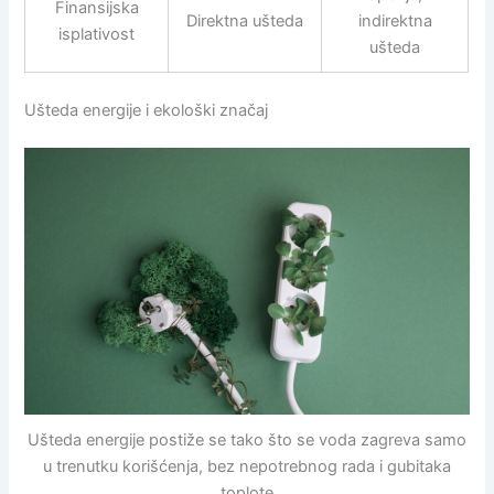
Finansijska
Direktna ušteda
indirektna
isplativost
ušteda
Ušteda energije i ekološki značaj
Ušteda energije postiže se tako što se voda zagreva samo
u trenutku korišćenja, bez nepotrebnog rada i gubitaka
toplote