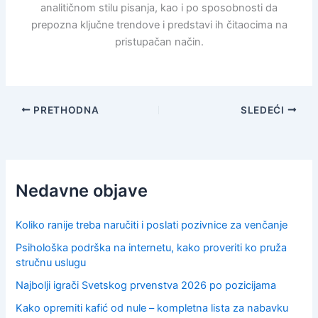
analitičnom stilu pisanja, kao i po sposobnosti da
prepozna ključne trendove i predstavi ih čitaocima na
pristupačan način.
PRETHODNA
SLEDEĆI
Nedavne objave
Koliko ranije treba naručiti i poslati pozivnice za venčanje
Psihološka podrška na internetu, kako proveriti ko pruža
stručnu uslugu
Najbolji igrači Svetskog prvenstva 2026 po pozicijama
Kako opremiti kafić od nule – kompletna lista za nabavku