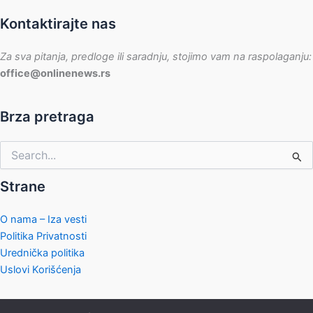
Kontaktirajte nas
Za sva pitanja, predloge ili saradnju, stojimo vam na raspolaganju:
office@onlinenews.rs
Brza pretraga
Pretraga
za:
Strane
O nama – Iza vesti
Politika Privatnosti
Urednička politika
Uslovi Korišćenja