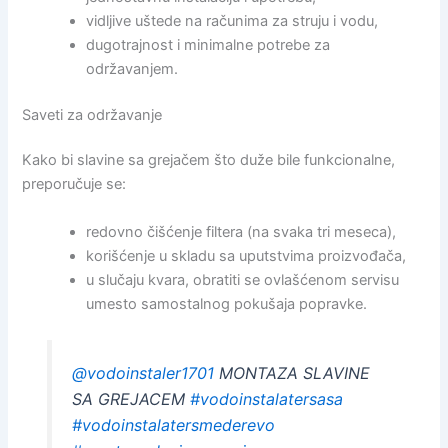
vidljive uštede na računima za struju i vodu,
dugotrajnost i minimalne potrebe za
održavanjem.
Saveti za održavanje
Kako bi slavine sa grejačem što duže bile funkcionalne,
preporučuje se:
redovno čišćenje filtera (na svaka tri meseca),
korišćenje u skladu sa uputstvima proizvođača,
u slučaju kvara, obratiti se ovlašćenom servisu
umesto samostalnog pokušaja popravke.
@vodoinstaler1701
MONTAZA SLAVINE
SA GREJACEM
#vodoinstalatersasa
#vodoinstalatersmederevo