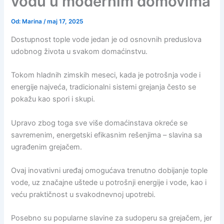
vodu u modernim domovima
Od:
Marina
/
maj 17, 2025
Dostupnost tople vode jedan je od osnovnih preduslova
udobnog života u svakom domaćinstvu.
Tokom hladnih zimskih meseci, kada je potrošnja vode i
energije najveća, tradicionalni sistemi grejanja često se
pokažu kao spori i skupi.
Upravo zbog toga sve više domaćinstava okreće se
savremenim, energetski efikasnim rešenjima – slavina sa
ugrađenim grejačem.
Ovaj inovativni uređaj omogućava trenutno dobijanje tople
vode, uz značajne uštede u potrošnji energije i vode, kao i
veću praktičnost u svakodnevnoj upotrebi.
Posebno su popularne slavine za sudoperu sa grejačem, jer