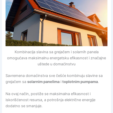
Kombinacija slavina sa grejačem i solarnih panela
omogućava maksimalnu energetsku efikasnost i značajne
uštede u domaćinstvu
Savremena domaćinstva sve češće kombinuju slavine sa
grejačem sa
solarnim panelima
i
toplotnim pumpama
.
Na ovaj način, postiže se maksimalna efikasnost i
iskorišćenost resursa, a potrošnja električne energije
dodatno se smanjuje.