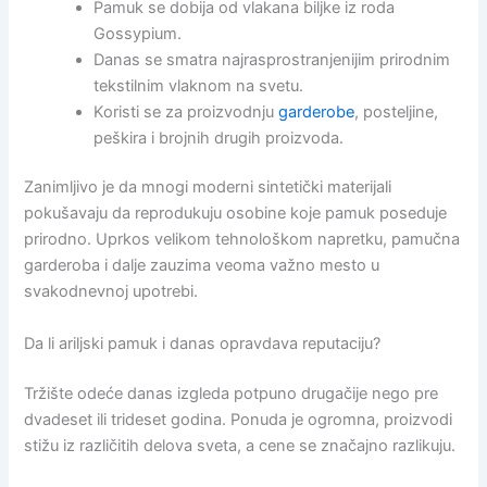
Pamuk se dobija od vlakana biljke iz roda
Gossypium.
Danas se smatra najrasprostranjenijim prirodnim
tekstilnim vlaknom na svetu.
Koristi se za proizvodnju
garderobe
, posteljine,
peškira i brojnih drugih proizvoda.
Zanimljivo je da mnogi moderni sintetički materijali
pokušavaju da reprodukuju osobine koje pamuk poseduje
prirodno. Uprkos velikom tehnološkom napretku, pamučna
garderoba i dalje zauzima veoma važno mesto u
svakodnevnoj upotrebi.
Da li ariljski pamuk i danas opravdava reputaciju?
Tržište odeće danas izgleda potpuno drugačije nego pre
dvadeset ili trideset godina. Ponuda je ogromna, proizvodi
stižu iz različitih delova sveta, a cene se značajno razlikuju.