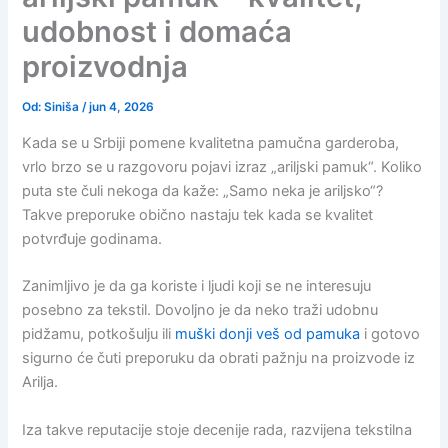
udobnost i domaća
proizvodnja
Od:
Siniša
/
jun 4, 2026
Kada se u Srbiji pomene kvalitetna pamučna garderoba,
vrlo brzo se u razgovoru pojavi izraz „ariljski pamuk“. Koliko
puta ste čuli nekoga da kaže: „Samo neka je ariljsko“?
Takve preporuke obično nastaju tek kada se kvalitet
potvrđuje godinama.
Zanimljivo je da ga koriste i ljudi koji se ne interesuju
posebno za tekstil. Dovoljno je da neko traži udobnu
pidžamu, potkošulju ili
muški donji veš od pamuka
i gotovo
sigurno će čuti preporuku da obrati pažnju na proizvode iz
Arilja.
Iza takve reputacije stoje decenije rada, razvijena tekstilna