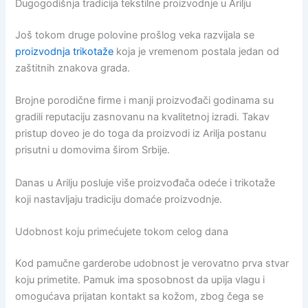
Dugogodišnja tradicija tekstilne proizvodnje u Arilju
Još tokom druge polovine prošlog veka razvijala se
proizvodnja trikotaže
koja je vremenom postala jedan od
zaštitnih znakova grada.
Brojne porodične firme i manji proizvođači godinama su
gradili reputaciju zasnovanu na kvalitetnoj izradi. Takav
pristup doveo je do toga da proizvodi iz Arilja postanu
prisutni u domovima širom Srbije.
Danas u Arilju posluje više proizvođača odeće i trikotaže
koji nastavljaju tradiciju domaće proizvodnje.
Udobnost koju primećujete tokom celog dana
Kod pamučne garderobe udobnost je verovatno prva stvar
koju primetite. Pamuk ima sposobnost da upija vlagu i
omogućava prijatan kontakt sa kožom, zbog čega se