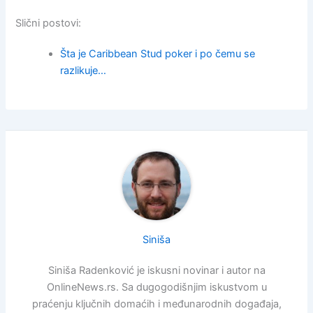
Slični postovi:
Šta je Caribbean Stud poker i po čemu se
razlikuje…
Siniša
Siniša Radenković je iskusni novinar i autor na
OnlineNews.rs. Sa dugogodišnjim iskustvom u
praćenju ključnih domaćih i međunarodnih događaja,