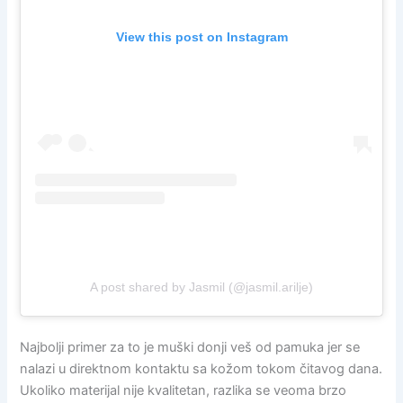
View this post on Instagram
A post shared by Jasmil (@jasmil.arilje)
Najbolji primer za to je muški donji veš od pamuka jer se
nalazi u direktnom kontaktu sa kožom tokom čitavog dana.
Ukoliko materijal nije kvalitetan, razlika se veoma brzo