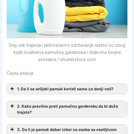
Dug vek trajanja i jednostavno održavanje razlozi su zbog
kojih kvalitetna pamučna garderoba i dalje ima brojne
pristalice / shutterstock.com
Česta pitanja
1. Da li se ariljski pamuk koristi samo za donji veš?
2. Kako pravilno prati pamučnu garderobu da bi duže
trajala?
3. Da li je pamuk dobar izbor za osobe sa osetljivom