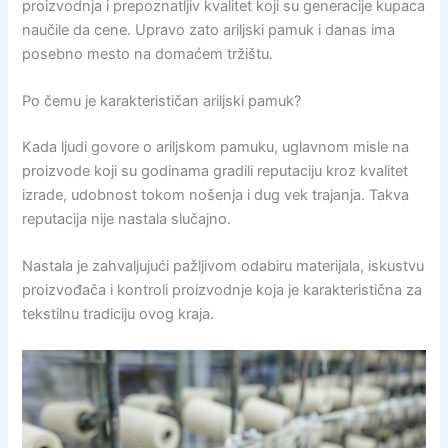
proizvodnja i prepoznatljiv kvalitet koji su generacije kupaca
naučile da cene. Upravo zato ariljski pamuk i danas ima
posebno mesto na domaćem tržištu.
Po čemu je karakterističan ariljski pamuk?
Kada ljudi govore o ariljskom pamuku, uglavnom misle na
proizvode koji su godinama gradili reputaciju kroz kvalitet
izrade, udobnost tokom nošenja i dug vek trajanja. Takva
reputacija nije nastala slučajno.
Nastala je zahvaljujući pažljivom odabiru materijala, iskustvu
proizvođača i kontroli proizvodnje koja je karakteristična za
tekstilnu tradiciju ovog kraja.