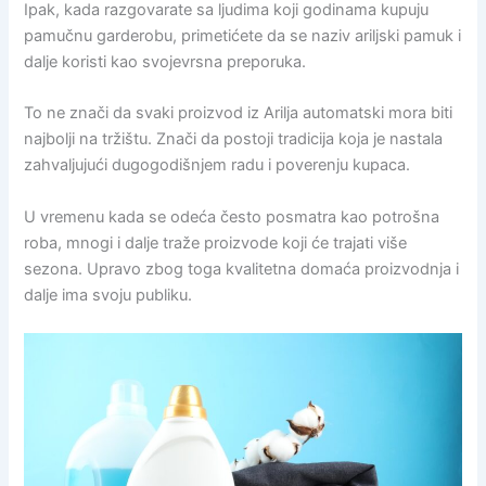
Ipak, kada razgovarate sa ljudima koji godinama kupuju
pamučnu garderobu, primetićete da se naziv ariljski pamuk i
dalje koristi kao svojevrsna preporuka.
To ne znači da svaki proizvod iz Arilja automatski mora biti
najbolji na tržištu. Znači da postoji tradicija koja je nastala
zahvaljujući dugogodišnjem radu i poverenju kupaca.
U vremenu kada se odeća često posmatra kao potrošna
roba, mnogi i dalje traže proizvode koji će trajati više
sezona. Upravo zbog toga kvalitetna domaća proizvodnja i
dalje ima svoju publiku.