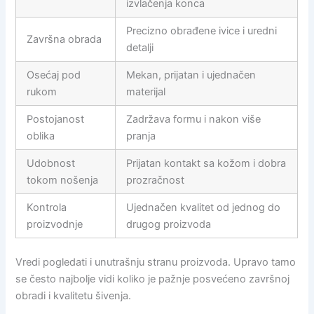
izvlačenja konca
Precizno obrađene ivice i uredni
Završna obrada
detalji
Osećaj pod
Mekan, prijatan i ujednačen
rukom
materijal
Postojanost
Zadržava formu i nakon više
oblika
pranja
Udobnost
Prijatan kontakt sa kožom i dobra
tokom nošenja
prozračnost
Kontrola
Ujednačen kvalitet od jednog do
proizvodnje
drugog proizvoda
Vredi pogledati i unutrašnju stranu proizvoda. Upravo tamo
se često najbolje vidi koliko je pažnje posvećeno završnoj
obradi i kvalitetu šivenja.