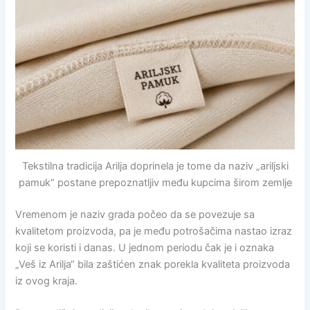
Tekstilna tradicija Arilja doprinela je tome da naziv „ariljski
pamuk“ postane prepoznatljiv među kupcima širom zemlje
Vremenom je naziv grada počeo da se povezuje sa
kvalitetom proizvoda, pa je među potrošačima nastao izraz
koji se koristi i danas. U jednom periodu čak je i oznaka
„Veš iz Arilja“ bila zaštićen znak porekla kvaliteta proizvoda
iz ovog kraja.