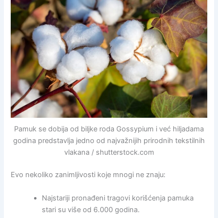
Pamuk se dobija od biljke roda Gossypium i već hiljadama
godina predstavlja jedno od najvažnijih prirodnih tekstilnih
vlakana / shutterstock.com
Evo nekoliko zanimljivosti koje mnogi ne znaju:
Najstariji pronađeni tragovi korišćenja pamuka
stari su više od 6.000 godina.