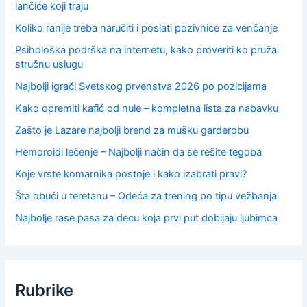
lančiće koji traju
Koliko ranije treba naručiti i poslati pozivnice za venčanje
Psihološka podrška na internetu, kako proveriti ko pruža
stručnu uslugu
Najbolji igrači Svetskog prvenstva 2026 po pozicijama
Kako opremiti kafić od nule – kompletna lista za nabavku
Zašto je Lazare najbolji brend za mušku garderobu
Hemoroidi lečenje – Najbolji način da se rešite tegoba
Koje vrste komarnika postoje i kako izabrati pravi?
Šta obući u teretanu – Odeća za trening po tipu vežbanja
Najbolje rase pasa za decu koja prvi put dobijaju ljubimca
Rubrike