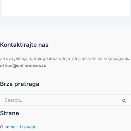
Kontaktirajte nas
Za sva pitanja, predloge ili saradnju, stojimo vam na raspolaganju:
office@onlinenews.rs
Brza pretraga
Pretraga
za:
Strane
O nama – Iza vesti