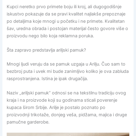
Kupci neretko prvo primete boju ili kroj, ali dugogodišnje
iskustvo pokazuje da se pravi kvalitet najlakše prepoznaje
po detaljima koje mnogi u početku i ne primete. Kvalitetan
šav, uredna obrada i postojan materijal često govore više o
proizvodu nego bilo koja reklamna poruka.
Šta zapravo predstavlja ariljski pamuk?
Mnogi ljudi veruju da se pamuk uzgaja u Arilju. Čuo sam to
bezbroj puta i uvek mi bude zanimljivo koliko je ova zabluda
rasprostranjena. Istina je ipak drugačija.
Naziv „ariljski pamuk“ odnosi se na tekstilnu tradiciju ovog
kraja i na proizvode koji su godinama sticali poverenje
kupaca širom Srbije. Arilje je postalo poznato po
proizvodnji trikotaže, donjeg veša, pidžama, majica i druge
pamučne garderobe.