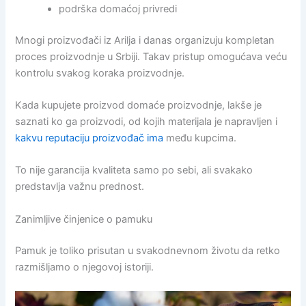
podrška domaćoj privredi
Mnogi proizvođači iz Arilja i danas organizuju kompletan
proces proizvodnje u Srbiji. Takav pristup omogućava veću
kontrolu svakog koraka proizvodnje.
Kada kupujete proizvod domaće proizvodnje, lakše je
saznati ko ga proizvodi, od kojih materijala je napravljen i
kakvu reputaciju proizvođač ima
među kupcima.
To nije garancija kvaliteta samo po sebi, ali svakako
predstavlja važnu prednost.
Zanimljive činjenice o pamuku
Pamuk je toliko prisutan u svakodnevnom životu da retko
razmišljamo o njegovoj istoriji.