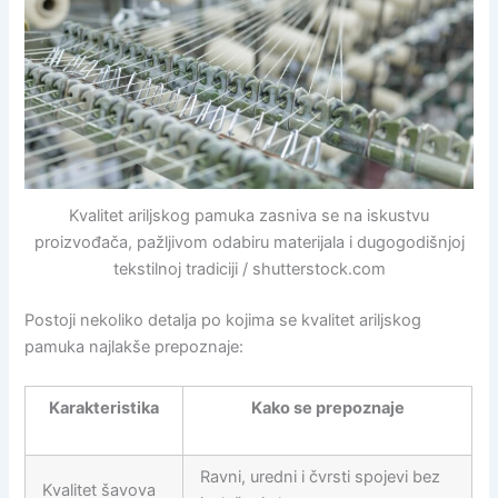
Kvalitet ariljskog pamuka zasniva se na iskustvu
proizvođača, pažljivom odabiru materijala i dugogodišnjoj
tekstilnoj tradiciji / shutterstock.com
Postoji nekoliko detalja po kojima se kvalitet ariljskog
pamuka najlakše prepoznaje:
Karakteristika
Kako se prepoznaje
Ravni, uredni i čvrsti spojevi bez
Kvalitet šavova