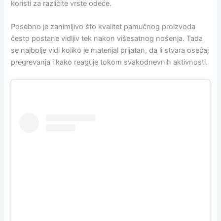
koristi za različite vrste odeće.
Posebno je zanimljivo što kvalitet pamučnog proizvoda
često postane vidljiv tek nakon višesatnog nošenja. Tada
se najbolje vidi koliko je materijal prijatan, da li stvara osećaj
pregrevanja i kako reaguje tokom svakodnevnih aktivnosti.