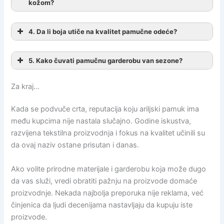
kožom?
4. Da li boja utiče na kvalitet pamučne odeće?
5. Kako čuvati pamučnu garderobu van sezone?
Za kraj…
Kada se podvuče crta, reputacija koju ariljski pamuk ima
među kupcima nije nastala slučajno. Godine iskustva,
razvijena tekstilna proizvodnja i fokus na kvalitet učinili su
da ovaj naziv ostane prisutan i danas.
Ako volite prirodne materijale i garderobu koja može dugo
da vas služi, vredi obratiti pažnju na proizvode domaće
proizvodnje. Nekada najbolja preporuka nije reklama, već
činjenica da ljudi decenijama nastavljaju da kupuju iste
proizvode.