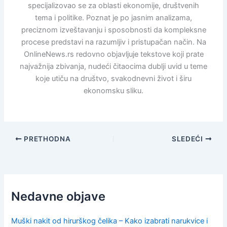
specijalizovao se za oblasti ekonomije, društvenih
tema i politike. Poznat je po jasnim analizama,
preciznom izveštavanju i sposobnosti da kompleksne
procese predstavi na razumljiv i pristupačan način. Na
OnlineNews.rs redovno objavljuje tekstove koji prate
najvažnija zbivanja, nudeći čitaocima dublji uvid u teme
koje utiču na društvo, svakodnevni život i širu
ekonomsku sliku.
PRETHODNA
SLEDEĆI
Nedavne objave
Muški nakit od hirurškog čelika – Kako izabrati narukvice i