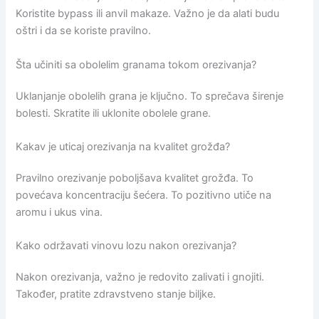
Koristite bypass ili anvil makaze. Važno je da alati budu
oštri i da se koriste pravilno.
Šta učiniti sa obolelim granama tokom orezivanja?
Uklanjanje obolelih grana je ključno. To sprečava širenje
bolesti. Skratite ili uklonite obolele grane.
Kakav je uticaj orezivanja na kvalitet grožđa?
Pravilno orezivanje poboljšava kvalitet grožđa. To
povećava koncentraciju šećera. To pozitivno utiče na
aromu i ukus vina.
Kako održavati vinovu lozu nakon orezivanja?
Nakon orezivanja, važno je redovito zalivati i gnojiti.
Također, pratite zdravstveno stanje biljke.