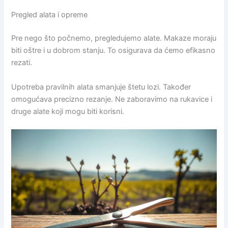
Pregled alata i opreme
Pre nego što počnemo, pregledujemo alate. Makaze moraju
biti oštre i u dobrom stanju. To osigurava da ćemo efikasno
rezati.
Upotreba pravilnih alata smanjuje štetu lozi. Također
omogućava precizno rezanje. Ne zaboravimo na rukavice i
druge alate koji mogu biti korisni.