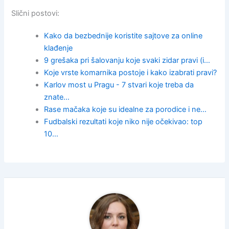
Slični postovi:
Kako da bezbednije koristite sajtove za online
klađenje
9 grešaka pri šalovanju koje svaki zidar pravi (i…
Koje vrste komarnika postoje i kako izabrati pravi?
Karlov most u Pragu - 7 stvari koje treba da
znate…
Rase mačaka koje su idealne za porodice i ne…
Fudbalski rezultati koje niko nije očekivao: top
10…