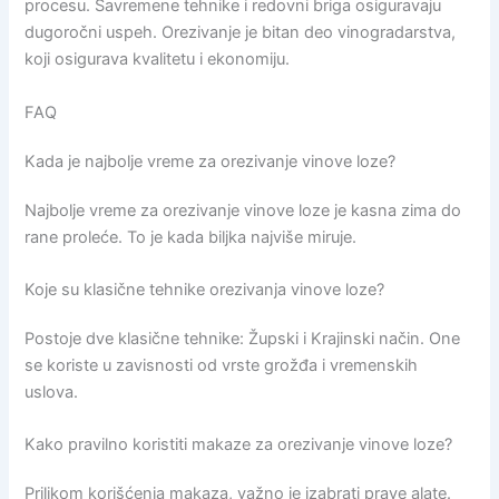
procesu. Savremene tehnike i redovni briga osiguravaju
dugoročni uspeh. Orezivanje je bitan deo vinogradarstva,
koji osigurava kvalitetu i ekonomiju.
FAQ
Kada je najbolje vreme za orezivanje vinove loze?
Najbolje vreme za orezivanje vinove loze je kasna zima do
rane proleće. To je kada biljka najviše miruje.
Koje su klasične tehnike orezivanja vinove loze?
Postoje dve klasične tehnike: Župski i Krajinski način. One
se koriste u zavisnosti od vrste grožđa i vremenskih
uslova.
Kako pravilno koristiti makaze za orezivanje vinove loze?
Prilikom korišćenja makaza, važno je izabrati prave alate.