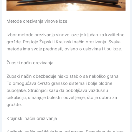
Metode orezivanja vinove loze
Izbor metode orezivanja vinove loze je ključan za kvalitetno
grožđe. Postoje Župski i Krajinski način orezivanja. Svaka
metoda ima svoje prednosti, ovisno o uslovima i tipu loze.
Župski način orezivanja
Župski način obezbeđuje nisko stablo sa nekoliko grana.
To omogućava čvrsto gransko sistema i bolje plodne
pupoljake. Stručnjaci kažu da poboljšava vazdušnu
cirkulaciju, smanjuje bolesti i osvetljenje, što je dobro za
grožđe.
Krajinski način orezivanja