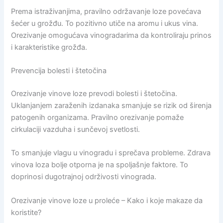
Prema istraživanjima, pravilno održavanje loze povećava
šećer u grožđu. To pozitivno utiče na aromu i ukus vina.
Orezivanje omogućava vinogradarima da kontroliraju prinos
i karakteristike grožđa.
Prevencija bolesti i štetočina
Orezivanje vinove loze prevodi bolesti i štetočina.
Uklanjanjem zaraženih izdanaka smanjuje se rizik od širenja
patogenih organizama. Pravilno orezivanje pomaže
cirkulaciji vazduha i sunčevoj svetlosti.
To smanjuje vlagu u vinogradu i sprečava probleme. Zdrava
vinova loza bolje otporna je na spoljašnje faktore. To
doprinosi dugotrajnoj održivosti vinograda.
Orezivanje vinove loze u proleće – Kako i koje makaze da
koristite?