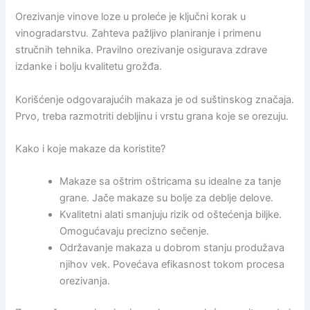
Orezivanje vinove loze u proleće je ključni korak u
vinogradarstvu. Zahteva pažljivo planiranje i primenu
stručnih tehnika. Pravilno orezivanje osigurava zdrave
izdanke i bolju kvalitetu grožđa.
Korišćenje odgovarajućih makaza je od suštinskog značaja.
Prvo, treba razmotriti debljinu i vrstu grana koje se orezuju.
Kako i koje makaze da koristite?
Makaze sa oštrim oštricama su idealne za tanje
grane. Jače makaze su bolje za deblje delove.
Kvalitetni alati smanjuju rizik od oštećenja biljke.
Omogućavaju precizno sečenje.
Održavanje makaza u dobrom stanju produžava
njihov vek. Povećava efikasnost tokom procesa
orezivanja.