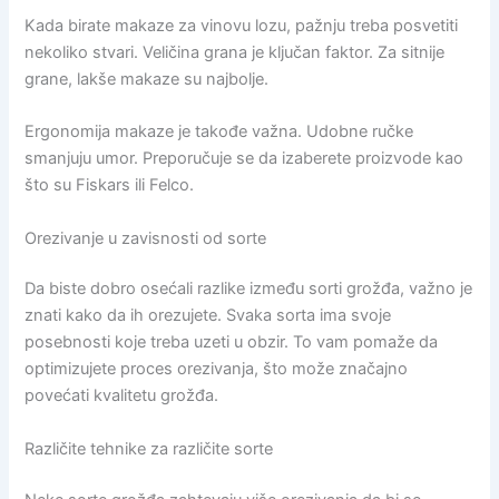
Kada birate makaze za vinovu lozu, pažnju treba posvetiti
nekoliko stvari. Veličina grana je ključan faktor. Za sitnije
grane, lakše makaze su najbolje.
Ergonomija makaze je takođe važna. Udobne ručke
smanjuju umor. Preporučuje se da izaberete proizvode kao
što su Fiskars ili Felco.
Orezivanje u zavisnosti od sorte
Da biste dobro osećali razlike između sorti grožđa, važno je
znati kako da ih orezujete. Svaka sorta ima svoje
posebnosti koje treba uzeti u obzir. To vam pomaže da
optimizujete proces orezivanja, što može značajno
povećati kvalitetu grožđa.
Različite tehnike za različite sorte