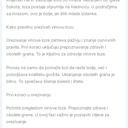
Krajinski način zaštićuje lozu od mraza. Rezanjem do glave
čokota, loza postaje otpornija na hladnoću. U područjima
sa mrazom, ovo je bolje, jer štiti mlade izdanke.
Kako pravilno orezivati vinovu lozu
Orezivanje vinove loze zahteva pažnju i znanje osnovnih
pravila. Prvi koraci uključuju prepoznavanje zdravih i
obolelih grana. To je ključno za zdravlje vinove loze.
Proces ne samo da pomaže lozi da raste bolje, već i
poboljšava kvalitetu grožđa. Uklanjanje obolelih grana je
bitno. To sprečava širenje bolesti i štete.
Prvi koraci u orezivanju
Počnite pregledom vinove loze. Prepoznajte zdrave i
obolele grane. U ovoj fazi važno je postaviti ciljeve za
orezivanje.