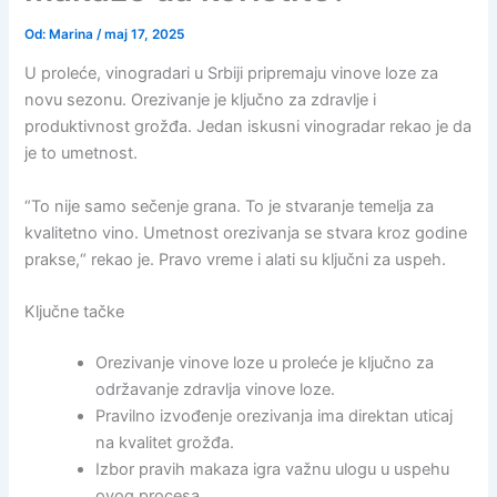
Od:
Marina
/
maj 17, 2025
U proleće, vinogradari u Srbiji pripremaju vinove loze za
novu sezonu. Orezivanje je ključno za zdravlje i
produktivnost grožđa. Jedan iskusni vinogradar rekao je da
je to umetnost.
“To nije samo sečenje grana. To je stvaranje temelja za
kvalitetno vino. Umetnost orezivanja se stvara kroz godine
prakse,“ rekao je. Pravo vreme i alati su ključni za uspeh.
Ključne tačke
Orezivanje vinove loze u proleće je ključno za
održavanje zdravlja vinove loze.
Pravilno izvođenje orezivanja ima direktan uticaj
na kvalitet grožđa.
Izbor pravih makaza igra važnu ulogu u uspehu
ovog procesa.