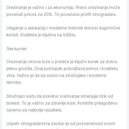
Orezivanje je važno i za ekonomiju. Pravo orezivanje može
povećati prinos za 20%. To povećava profit vinogradara.
Ulaganje u edukaciju i moderne metode donosi dugoročne
koristi. Kvaliteta je ključna na tržištu.
Закључак
Orezivanje vinove loze u proleće je ključni korak za dobru
plenu grožđa. Ovaj postupak poboljšava prinos i kvalitetu
vina. Važno je da se osloni na stručnjake i moderne
tehnike.
Stručnjaci kažu da pravilno orezivanje smanjuje rizik od
bolesti. To je važno za zdravlje loze. Koristite prilagođenu
opremu za najbolje rezultate.
Uspeh vinogradarstva zavisio je od posvećenosti ovom