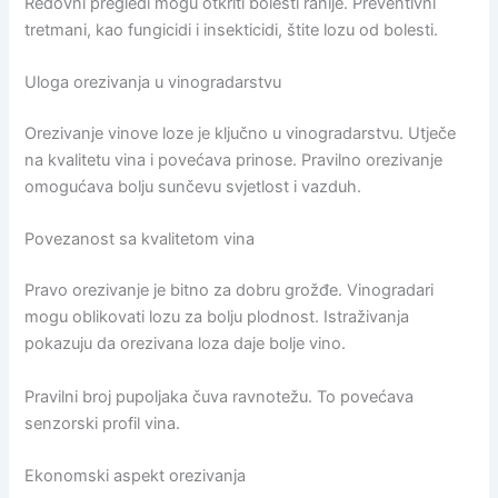
Redovni pregledi mogu otkriti bolesti ranije. Preventivni
tretmani, kao fungicidi i insekticidi, štite lozu od bolesti.
Uloga orezivanja u vinogradarstvu
Orezivanje vinove loze je ključno u vinogradarstvu. Utječe
na kvalitetu vina i povećava prinose. Pravilno orezivanje
omogućava bolju sunčevu svjetlost i vazduh.
Povezanost sa kvalitetom vina
Pravo orezivanje je bitno za dobru grožđe. Vinogradari
mogu oblikovati lozu za bolju plodnost. Istraživanja
pokazuju da orezivana loza daje bolje vino.
Pravilni broj pupoljaka čuva ravnotežu. To povećava
senzorski profil vina.
Ekonomski aspekt orezivanja