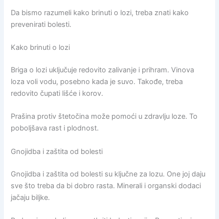
Da bismo razumeli kako brinuti o lozi, treba znati kako
prevenirati bolesti.
Kako brinuti o lozi
Briga o lozi uključuje redovito zalivanje i prihram. Vinova
loza voli vodu, posebno kada je suvo. Takođe, treba
redovito čupati lišće i korov.
Prašina protiv štetočina može pomoći u zdravlju loze. To
poboljšava rast i plodnost.
Gnojidba i zaštita od bolesti
Gnojidba i zaštita od bolesti su ključne za lozu. One joj daju
sve što treba da bi dobro rasta. Minerali i organski dodaci
jačaju biljke.