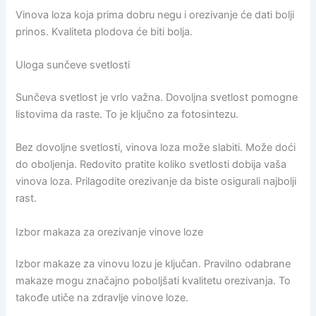
Vinova loza koja prima dobru negu i orezivanje će dati bolji
prinos. Kvaliteta plodova će biti bolja.
Uloga sunčeve svetlosti
Sunčeva svetlost je vrlo važna. Dovoljna svetlost pomogne
listovima da raste. To je ključno za fotosintezu.
Bez dovoljne svetlosti, vinova loza može slabiti. Može doći
do oboljenja. Redovito pratite koliko svetlosti dobija vaša
vinova loza. Prilagodite orezivanje da biste osigurali najbolji
rast.
Izbor makaza za orezivanje vinove loze
Izbor makaze za vinovu lozu je ključan. Pravilno odabrane
makaze mogu značajno poboljšati kvalitetu orezivanja. To
takođe utiče na zdravlje vinove loze.