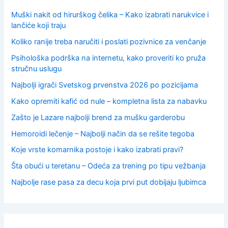
Muški nakit od hirurškog čelika – Kako izabrati narukvice i
lančiće koji traju
Koliko ranije treba naručiti i poslati pozivnice za venčanje
Psihološka podrška na internetu, kako proveriti ko pruža
stručnu uslugu
Najbolji igrači Svetskog prvenstva 2026 po pozicijama
Kako opremiti kafić od nule – kompletna lista za nabavku
Zašto je Lazare najbolji brend za mušku garderobu
Hemoroidi lečenje – Najbolji način da se rešite tegoba
Koje vrste komarnika postoje i kako izabrati pravi?
Šta obući u teretanu – Odeća za trening po tipu vežbanja
Najbolje rase pasa za decu koja prvi put dobijaju ljubimca