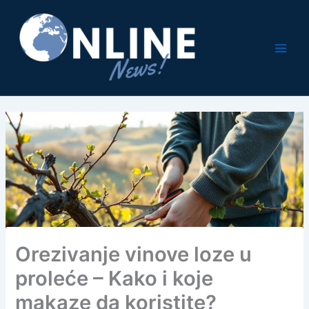
Pređi
na
sadržaj
Orezivanje vinove loze u
proleće – Kako i koje
makaze da koristite?