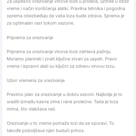
Za uspešno orezivanje vinove loze u proleće, uzmite u obzir
vreme i način korišćenja alatki. Pravilna tehnika i pogodna
oprema obezbeđuju da vaša loza bude zdrava. Sprema je
za optimalan rast tokom sezone.
Priprema za orezivanje
Priprema za orezivanje vinove loze zahteva pažnju.
Moramo planirati i znati ključne stvari za uspeh. Pravo
vreme i ispravni alati su ključni za zdravu vinovu lozu.
Izbor vremena za orezivanje
Pravimo plan za orezivanje u dobru sezoni. Najbolje je to
uraditi između kasne zime i rane prolećne. Tada je loza
mirna, što olakšava rad.
Orezivanje u to vreme pomaže lozi da se oporavi. To
takođe poboljšava njen budući prinos.