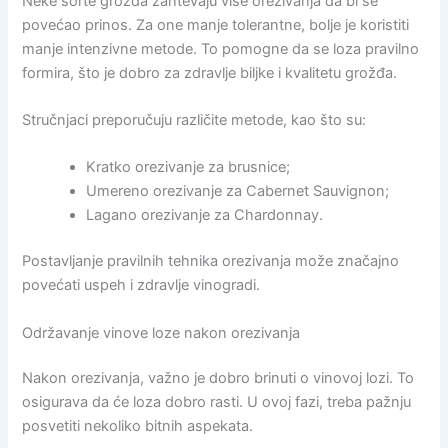
Neke sorte grožđa zahtevaju više orezivanja da bi se
povećao prinos. Za one manje tolerantne, bolje je koristiti
manje intenzivne metode. To pomogne da se loza pravilno
formira, što je dobro za zdravlje biljke i kvalitetu grožđa.
Stručnjaci preporučuju različite metode, kao što su:
Kratko orezivanje za brusnice;
Umereno orezivanje za Cabernet Sauvignon;
Lagano orezivanje za Chardonnay.
Postavljanje pravilnih tehnika orezivanja može značajno
povećati uspeh i zdravlje vinogradi.
Održavanje vinove loze nakon orezivanja
Nakon orezivanja, važno je dobro brinuti o vinovoj lozi. To
osigurava da će loza dobro rasti. U ovoj fazi, treba pažnju
posvetiti nekoliko bitnih aspekata.