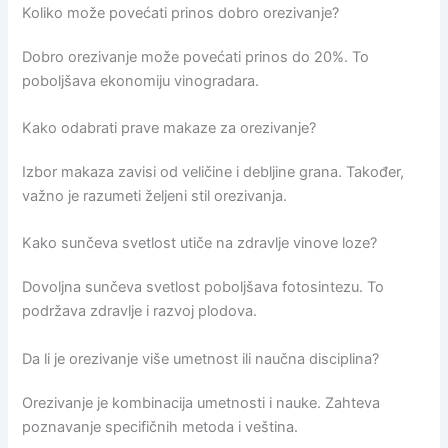
Koliko može povećati prinos dobro orezivanje?
Dobro orezivanje može povećati prinos do 20%. To
poboljšava ekonomiju vinogradara.
Kako odabrati prave makaze za orezivanje?
Izbor makaza zavisi od veličine i debljine grana. Također,
važno je razumeti željeni stil orezivanja.
Kako sunčeva svetlost utiče na zdravlje vinove loze?
Dovoljna sunčeva svetlost poboljšava fotosintezu. To
podržava zdravlje i razvoj plodova.
Da li je orezivanje više umetnost ili naučna disciplina?
Orezivanje je kombinacija umetnosti i nauke. Zahteva
poznavanje specifičnih metoda i veština.