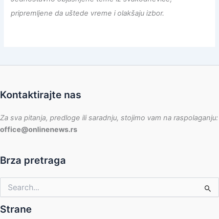
pripremljene da uštede vreme i olakšaju izbor.
Kontaktirajte nas
Za sva pitanja, predloge ili saradnju, stojimo vam na raspolaganju:
office@onlinenews.rs
Brza pretraga
Pretraga
za:
Strane