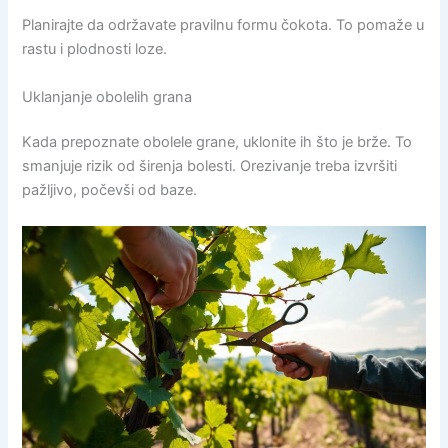
Planirajte da održavate pravilnu formu čokota. To pomaže u
rastu i plodnosti loze.
Uklanjanje obolelih grana
Kada prepoznate obolele grane, uklonite ih što je brže. To
smanjuje rizik od širenja bolesti. Orezivanje treba izvršiti
pažljivo, počevši od baze.